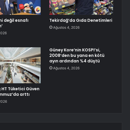
ni değil esnafı
Tekirdağ’da Gıda Denetimleri
n’
Ağustos 4, 2026
2026
Güney Kore’nin KOSPI’si,
2008’den bu yana en kötü
ayın ardından %4 düştü
Ağustos 4, 2026
HT Tüketici Güven
mmuz’da arttı
2026