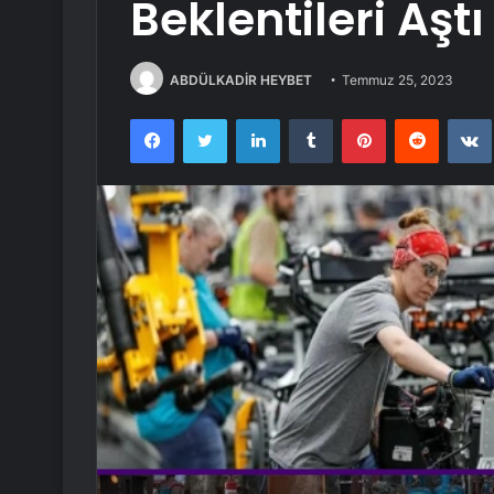
Beklentileri Aştı
ABDÜLKADİR HEYBET
Temmuz 25, 2023
Facebook
Twitter
LinkedIn
Tumblr
Pinterest
Reddit