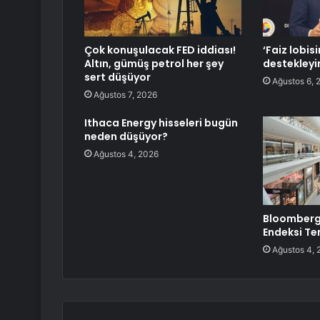
Çok konuşulacak FED iddiası!
‘Faiz lobisi
Altın, gümüş petrol her şey
destekleyi
sert düşüyor
Ağustos 6, 
Ağustos 7, 2026
Ithaca Energy hisseleri bugün
neden düşüyor?
Ağustos 4, 2026
Bloomberg 
Endeksi Te
Ağustos 4, 