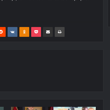
erest
Reddit
VKontakte
Odnoklassniki
Pocket
E-Posta ile paylaş
Yazdır