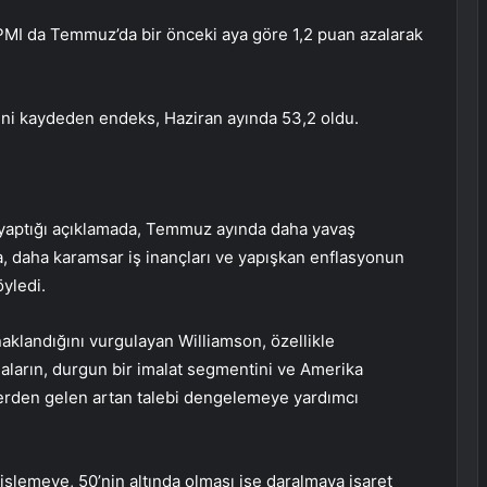
 PMI da Temmuz’da bir önceki aya göre 1,2 puan azalarak
i kaydeden endeks, Haziran ayında 53,2 oldu.
yaptığı açıklamada, Temmuz ayında daha yavaş
 daha karamsar iş inançları ve yapışkan enflasyonun
yledi.
landığını vurgulayan Williamson, özellikle
maların, durgun bir imalat segmentini ve Amerika
elerden gelen artan talebi dengelemeye yardımcı
şlemeye, 50’nin altında olması ise daralmaya işaret