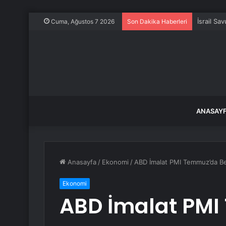
İsrail Sa
Cuma, Ağustos 7 2026
Son Dakika Haberleri
ANASAY
Anasayfa
/
Ekonomi
/
ABD İmalat PMI Temmuz’da Bek
Ekonomi
ABD İmalat PM