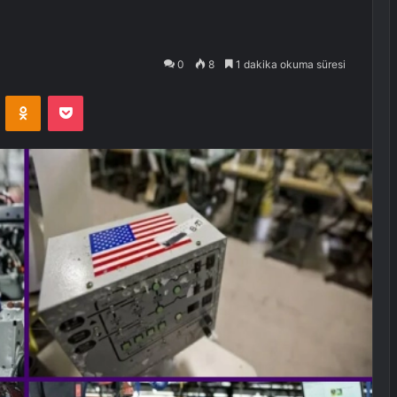
0
8
1 dakika okuma süresi
VKontakte
Odnoklassniki
Pocket