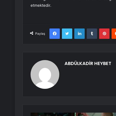
etmektedir.
Facebook
Twitter
LinkedIn
Tumblr
Pint
Paylaş
ABDÜLKADİR HEYBET