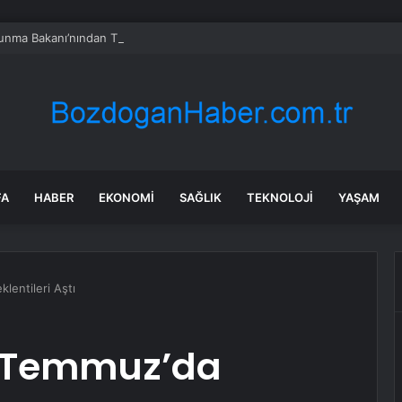
vunma Bakanı’nından Türkiye’ye ‘İran gibi olmayın’ tehdidi
FA
HABER
EKONOMI
SAĞLIK
TEKNOLOJI
YAŞAM
lentileri Aştı
I Temmuz’da