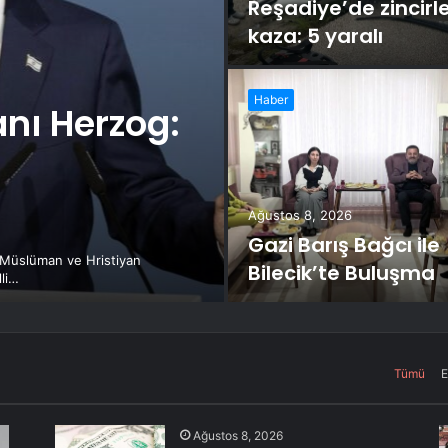
Reşadiye’de zincir
kaza: 5 yaralı
Haber
nı Herzog:
Ağustos 8, 2026
Gazi Barış Bağcı ile
n Müslüman ve Hristiyan
Bilecik’te Buluşma
lli…
Tümü
E
Ağustos 8, 2026