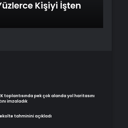
üzlerce Kişiyi İşten
terc
böl
 toplantısında pek çok alanda yol haritasını
ını imzaladık
rekolte tahminini açıkladı