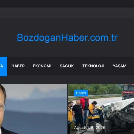
 tadilat yapan çift, gizli bölmede deste deste para buldu
FA
HABER
EKONOMI
SAĞLIK
TEKNOLOJI
YAŞAM
Haber
Ağustos 8, 2026