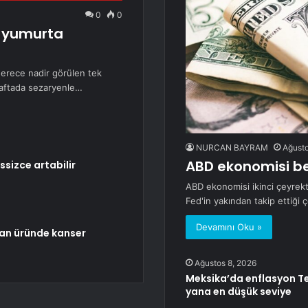
0
0
k yumurta
 derece nadir görülen tek
haftada sezaryenle…
NURCAN BAYRAM
Ağusto
ABD ekonomisi be
ssizce artabilir
ABD ekonomisi ikinci çeyrekt
Fed'in yakından takip ettiği
Devamını Oku »
ıran üründe kanser
Ağustos 8, 2026
Meksika’da enflasyon Te
yana en düşük seviye