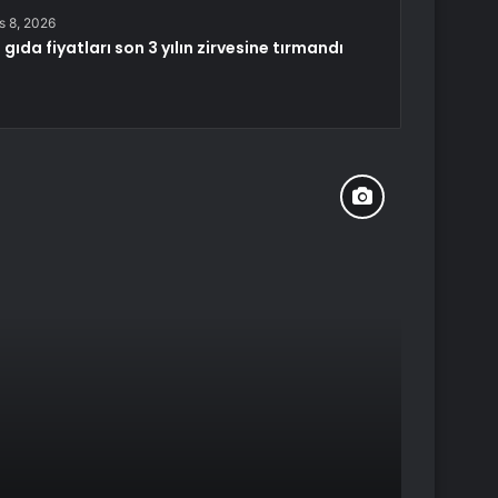
s 8, 2026
 gıda fiyatları son 3 yılın zirvesine tırmandı
Yaşam
Ağustos 6
200 
gire