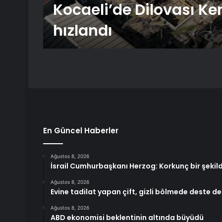
Kocaeli’de Dilovası K
dı
hızlandı
En Güncel Haberler
Ağustos 8, 2026
İsrail Cumhurbaşkanı Herzog: Korkunç bir şekil
Ağustos 8, 2026
Evine tadilat yapan çift, gizli bölmede deste d
Ağustos 8, 2026
ABD ekonomisi beklentinin altında büyüdü