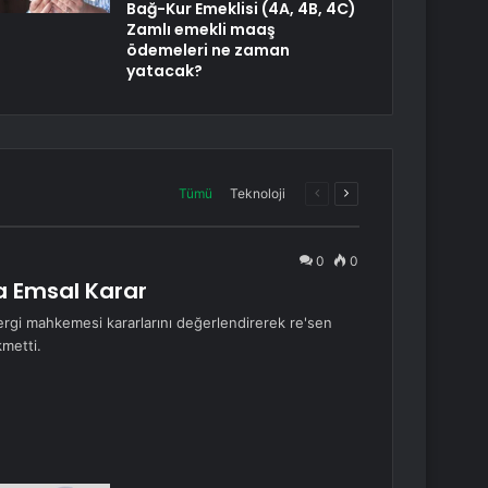
Bağ-Kur Emeklisi (4A, 4B, 4C)
Zamlı emekli maaş
ödemeleri ne zaman
yatacak?
Önceki
Sonraki
Tümü
Teknoloji
sayfa
sayfa
0
0
a Emsal Karar
li vergi mahkemesi kararlarını değerlendirerek re'sen
kmetti.