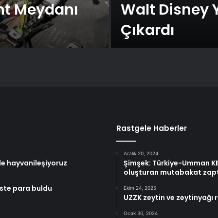
ent Meydanı
Walt Disney Y
Çıkardı
Rastgele Haberler
Aralık 20, 2024
de hayvanileşiyoruz
Şimşek: Türkiye-Umman KEK
oluşturan mutabakat zapt
este para buldu
Ekim 24, 2025
UZZK zeytin ve zeytinyağı 
Ocak 30, 2024