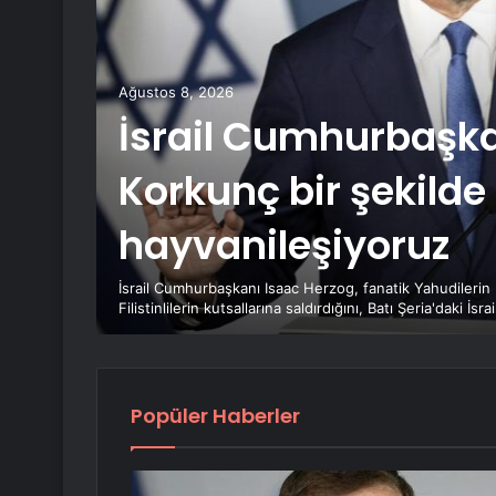
tak
ği
Ağustos 8, 2026
İsrail Cumhurbaşka
Korkunç bir şekilde
hayvanileşiyoruz
TAK
İsrail Cumhurbaşkanı Isaac Herzog, fanatik Yahudileri
Filistinlilerin kutsallarına saldırdığını, Batı Şeria'daki İsrai
Popüler Haberler