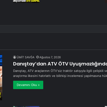
ÜMİT SAVĞA
Ağustos 7, 2026
Danıştay’dan ATV ÖTV Uyuşmazlığınd
Danıştay, ATV araçlarının ÖTV'siz traktör satışıyla ilgili çelişki
araştırma ilkesini hatırlattı ve bilirkişi incelemesi yapılmasına hü
Devamını Oku »