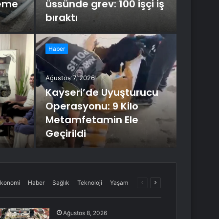
leme
üssünde grev: 100 işçi iş
bıraktı
Haber
Ağustos 7
CHP
Ağustos 7, 2026
Kayseri’de Uyuşturucu
Pik
Operasyonu: 9 Kilo
Metamfetamin Ele
CHP'de isti
Geçirildi
Başkanı Na
Önceki
Sonraki
konomi
Haber
Sağlık
Teknoloji
Yaşam
sayfa
sayfa
Ağustos 8, 2026