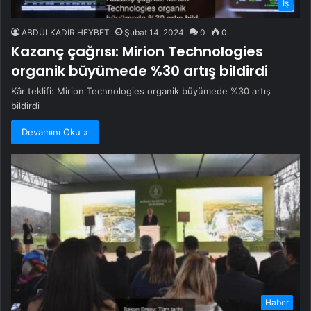
İş
ABDÜLKADİR HEYBET
Şubat 14, 2024
0
0
Kazanç çağrısı: Mirion Technologies
organik büyümede %30 artış bildirdi
Kâr teklifi: Mirion Technologies organik büyümede %30 artış
bildirdi
Devamını Oku »
Haber