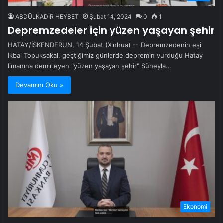
ABDÜLKADİR HEYBET
Şubat 14, 2024
0
1
Depremzedeler için yüzen yaşayan şehir
HATAY/İSKENDERUN, 14 Şubat (Xinhua) -- Depremzedenin eşi
İkbal Topuksakal, geçtiğimiz günlerde depremin vurduğu Hatay
limanına demirleyen "yüzen yaşayan şehir" Süheyla…
Devamını Oku »
Ekonomi