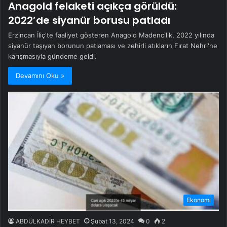
Anagold felaketi açıkça görüldü:
2022’de siyanür borusu patladı
Erzincan İliç'te faaliyet gösteren Anagold Madencilik, 2022 yılında
siyanür taşıyan borunun patlaması ve zehirli atıkların Fırat Nehri'ne
karışmasıyla gündeme geldi.
Devamını Oku »
Ekonomi
ABDÜLKADİR HEYBET
Şubat 13, 2024
0
2