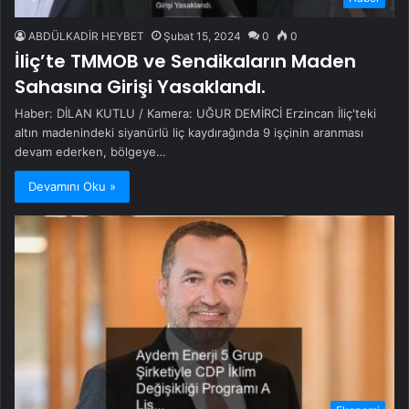
ABDÜLKADİR HEYBET
Şubat 15, 2024
0
0
İliç’te TMMOB ve Sendikaların Maden
Sahasına Girişi Yasaklandı.
Haber: DİLAN KUTLU / Kamera: UĞUR DEMİRCİ Erzincan İliç'teki
altın madenindeki siyanürlü liç kaydırağında 9 işçinin aranması
devam ederken, bölgeye…
Devamını Oku »