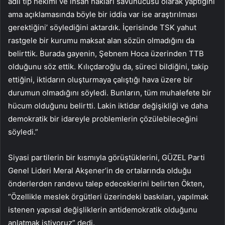
adli tıp hekimi ve insan hakları savunucusu olarak yaptığını
ama açıklamasında böyle bir iddia var ise araştırılması
gerektiğini’ söylediğini aktardık. İçerisinde TSK yahut
rastgele bir kurumu maksat alan sözün olmadığını da
belirttik. Burada gayenin, Şebnem Hoca üzerinden TTB
olduğunu söz ettik. Kılıçdaroğlu da, süreci bildiğini, takip
ettiğini, iktidarın oluşturmaya çalıştığı hava üzere bir
durumun olmadığını söyledi. Bunların, tüm muhalefete bir
hücum olduğunu belirtti. Lakin iktidar değişikliği ve daha
demokratik bir idareyle problemlerin çözülebileceğini
söyledi.”
Siyasi partilerin bir kısmıyla görüştüklerini, GÜZEL Parti
Genel Lideri Meral Akşener’in de ortalarında olduğu
önderlerden randevu talep edeceklerini belirten Ökten,
“Özellikle meslek örgütleri üzerindeki baskıları, yapılmak
istenen yapısal değişliklerin antidemokratik olduğunu
anlatmak istiyoruz” dedi.