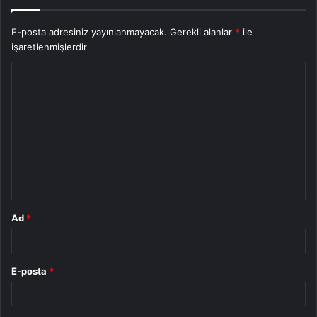
E-posta adresiniz yayınlanmayacak.
Gerekli alanlar
*
ile
işaretlenmişlerdir
Y
o
r
u
m
*
Ad
*
E-posta
*