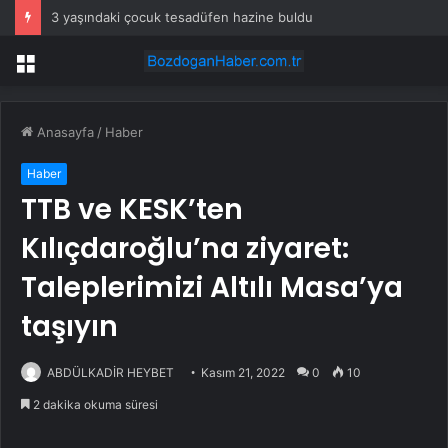
3 yaşındaki çocuk tesadüfen hazine buldu
Menü
Anasayfa
/
Haber
Haber
TTB ve KESK’ten
Kılıçdaroğlu’na ziyaret:
Taleplerimizi Altılı Masa’ya
taşıyın
ABDÜLKADİR HEYBET
Kasım 21, 2022
0
10
2 dakika okuma süresi