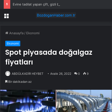
Evine tadilat yapan çift, gizli bölmede deste deste para buldu
Menü
Anasayfa
/
Ekonomi
Ekonomi
Spot piyasada doğalgaz
fiyatları
ABDÜLKADİR HEYBET
Aralık 26, 2022
0
9
Bir dakikadan az