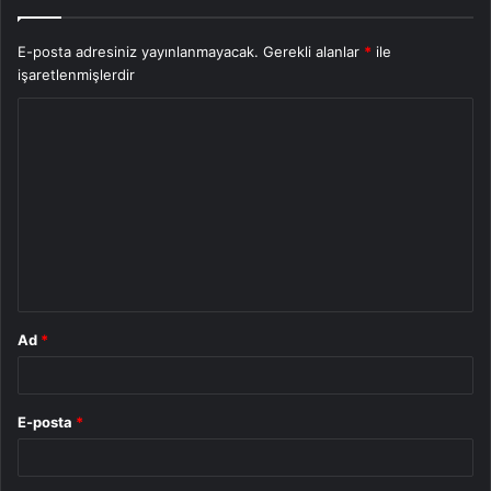
E-posta adresiniz yayınlanmayacak.
Gerekli alanlar
*
ile
işaretlenmişlerdir
Y
o
r
u
m
*
Ad
*
E-posta
*