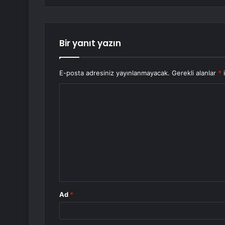
Bir yanıt yazın
E-posta adresiniz yayınlanmayacak.
Gerekli alanlar
*
i
Y
o
r
u
m
*
Ad
*