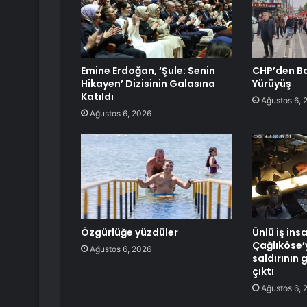
Emine Erdoğan, ‘Şule: Senin
CHP’den Ba
Hikayen’ Dizisinin Galasına
Yürüyüş
Katıldı
Ağustos 6, 
Ağustos 6, 2026
Özgürlüğe yüzdüler
Ünlü iş ins
Çağlıköse’
Ağustos 6, 2026
saldırının 
çıktı
Ağustos 6, 