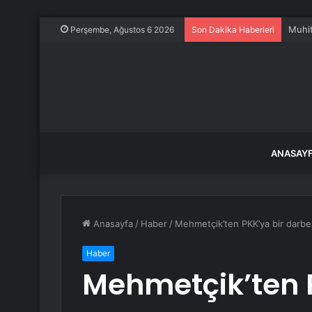
Muhit
Perşembe, Ağustos 6 2026
Son Dakika Haberleri
ANASAY
Anasayfa
/
Haber
/
Mehmetçik’ten PKK’ya bir darbe
Haber
Mehmetçik’ten 