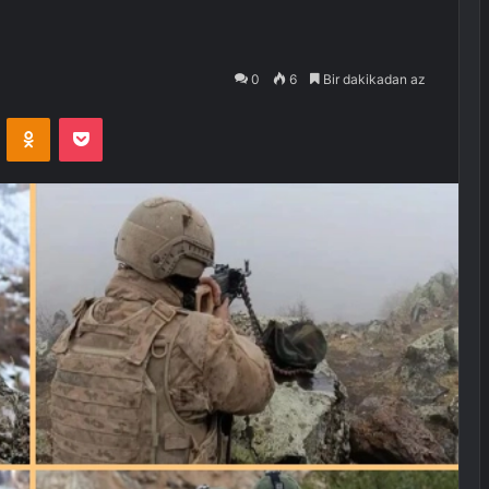
0
6
Bir dakikadan az
VKontakte
Odnoklassniki
Pocket