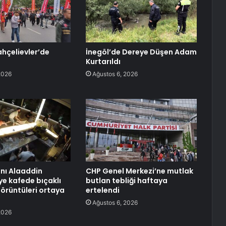
hçelievler’de
İnegöl’de Dereye Düşen Adam
Kurtarıldı
2026
Ağustos 6, 2026
anı Alaaddin
CHP Genel Merkezi’ne mutlak
ye kafede bıçaklı
butlan tebliği haftaya
görüntüleri ortaya
ertelendi
Ağustos 6, 2026
2026