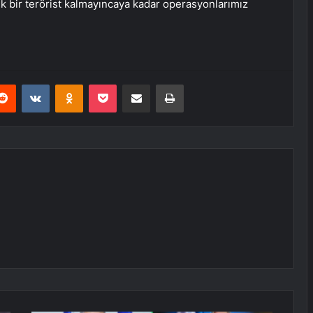
ek bir terörist kalmayıncaya kadar operasyonlarımız
erest
Reddit
VKontakte
Odnoklassniki
Pocket
E-Posta ile paylaş
Yazdır