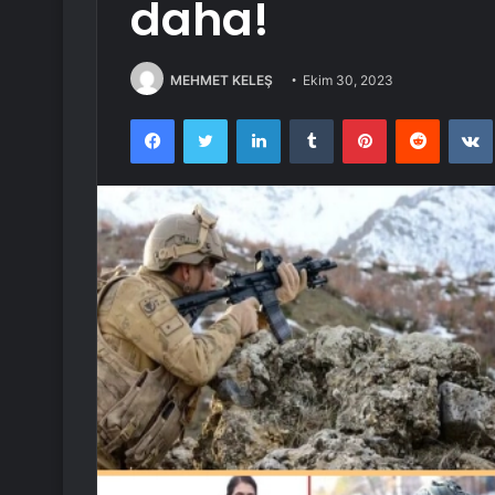
daha!
MEHMET KELEŞ
Ekim 30, 2023
Facebook
Twitter
LinkedIn
Tumblr
Pinterest
Reddit