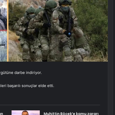
rgütüne darbe indiriyor.
ri başarılı sonuçlar elde etti.
an
Muhittin Böcek’e kamu zararı