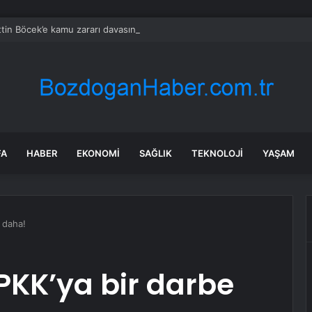
tin Böcek’e kamu zararı davasında ev hapsi
FA
HABER
EKONOMI
SAĞLIK
TEKNOLOJI
YAŞAM
 daha!
PKK’ya bir darbe