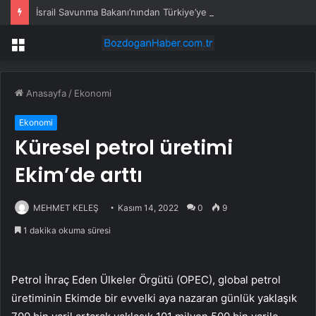
İsrail Savunma Bakanı’nından Türkiye’ye ‘İran gibi olmayın’ tehdidi
Menü
Anasayfa
/
Ekonomi
Ekonomi
Küresel petrol üretimi
Ekim’de arttı
MEHMET KELEŞ
Kasım 14, 2022
0
9
1 dakika okuma süresi
Petrol İhraç Eden Ülkeler Örgütü (OPEC), global petrol
üretiminin Ekimde bir evvelki aya nazaran günlük yaklaşık