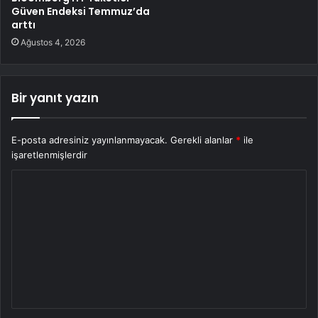
Güven Endeksi Temmuz’da
arttı
Ağustos 4, 2026
Bir yanıt yazın
E-posta adresiniz yayınlanmayacak.
Gerekli alanlar
*
ile
işaretlenmişlerdir
Y
o
r
u
m
*