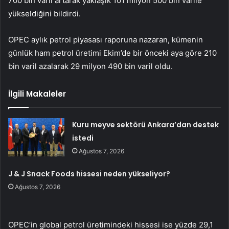
700 bin varil artarak yaklaşık 101 milyon 500 bin varile
yükseldiğini bildirdi.
OPEC aylık petrol piyasası raporuna nazaran, kümenin
günlük ham petrol üretimi Ekim’de bir önceki aya göre 210
bin varil azalarak 29 milyon 490 bin varil oldu.
İlgili Makaleler
Kuru meyve sektörü Ankara’dan destek
istedi
Ağustos 7, 2026
J & J Snack Foods hissesi neden yükseliyor?
Ağustos 7, 2026
OPEC’in global petrol üretimindeki hissesi ise yüzde 29,1