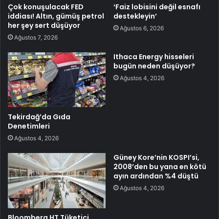
Çok konuşulacak FED
‘Faiz lobisini değil esnafı
iddiası! Altın, gümüş petrol
destekleyin’
her şey sert düşüyor
Ağustos 6, 2026
Ağustos 7, 2026
Ithaca Energy hisseleri
bugün neden düşüyor?
Ağustos 4, 2026
Tekirdağ’da Gıda
Denetimleri
Ağustos 4, 2026
Güney Kore’nin KOSPI’si,
2008’den bu yana en kötü
ayın ardından %4 düştü
Ağustos 4, 2026
Bloomberg HT Tüketici