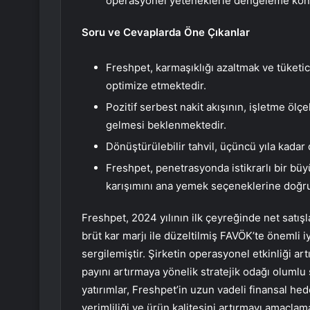
operasyonel yeteneklerle dengeleme konu
Soru ve Cevaplarda Öne Çıkanlar
Freshpet, karmaşıklığı azaltmak ve tüketic
optimize etmektedir.
Pozitif serbest nakit akışının, işletme ölç
gelmesi beklenmektedir.
Dönüştürülebilir tahvil, üçüncü yıla kadar
Freshpet, penetrasyonda istikrarlı bir bü
karışımını ana yemek seçeneklerine doğru
Freshpet, 2024 yılının ilk çeyreğinde net satış
brüt kar marjı ile düzeltilmiş FAVÖK’te önemli 
sergilemiştir. Şirketin operasyonel etkinliği a
payını artırmaya yönelik stratejik odağı olumlu
yatırımlar, Freshpet’in uzun vadeli finansal h
verimliliği ve ürün kalitesini artırmayı amaçlam