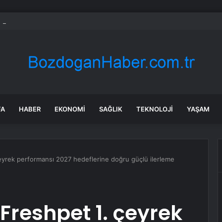
 tadilat yapan çift, gizli bölmede deste deste para buldu
FA
HABER
EKONOMI
SAĞLIK
TEKNOLOJI
YAŞAM
çeyrek performansı 2027 hedeflerine doğru güçlü ilerleme
Freshpet 1. çeyrek