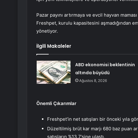
Pazar payını artırmaya ve evcil hayvan mamas
Freshpet, kurulu kapasitesini aşmadığından emi
yönetiyor.
İlgili Makaleler
ABD ekonomisi beklentinin
altında büyüdü
Ağustos 8, 2026
Önemli Çıkarımlar
Freshpet’in net satışları bir önceki yıla 
Düzeltilmiş brüt kar marjı 680 baz puan a
satışların %13,7’sine ulaştı.