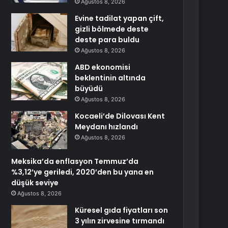
Ağustos 8, 2026
Evine tadilat yapan çift,
gizli bölmede deste
deste para buldu
Ağustos 8, 2026
ABD ekonomisi
beklentinin altında
büyüdü
Ağustos 8, 2026
Kocaeli’de Dilovası Kent
Meydanı hızlandı
Ağustos 8, 2026
Meksika’da enflasyon Temmuz’da
%3,12’ye geriledi, 2020’den bu yana en
düşük seviye
Ağustos 8, 2026
Küresel gıda fiyatları son
3 yılın zirvesine tırmandı