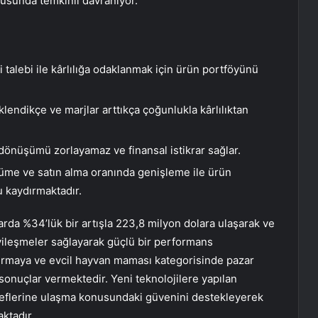
sunda temkinli davranıyor.
i talebi ile kârlılığa odaklanmak için ürün portföyünü
eklendikçe ve marjlar arttıkça çoğunlukla kârlılıktan
 dönüşümü zorlayamaz ve finansal istikrar sağlar.
yüme ve satın alma oranında genişleme ile ürün
 kaydırmaktadır.
larda %34’lük bir artışla 223,8 milyon dolara ulaşarak ve
iyileşmeler sağlayarak güçlü bir performans
rtırmaya ve evcil hayvan maması kategorisinde pazar
 sonuçlar vermektedir. Yeni teknolojilere yapılan
edeflerine ulaşma konusundaki güvenini destekleyerek
aktadır.