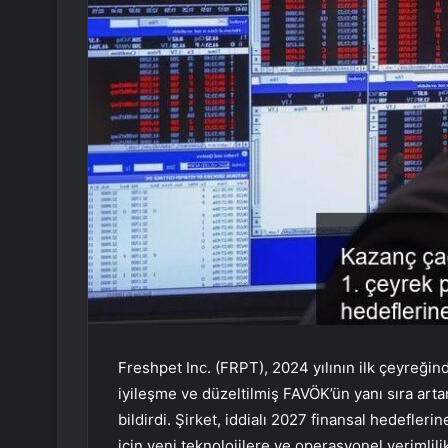
Freshpet Inc. (FRPT), 2024 yılının ilk çeyreğin
iyileşme ve düzeltilmiş FAVÖK’ün yanı sıra arta
bildirdi. Şirket, iddialı 2027 finansal hedefle
için yeni teknolojilere ve operasyonel verimlili