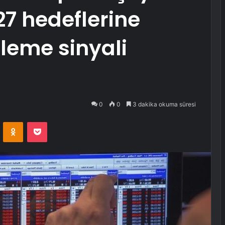
7 hedeflerine
rleme sinyali
0
0
3 dakika okuma süresi
VKontakte
Odnoklassniki
Pocket