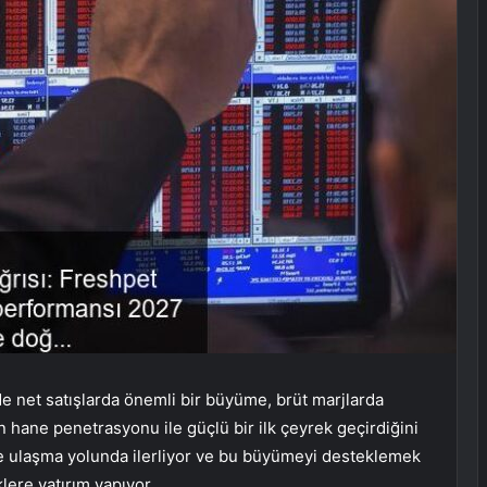
de net satışlarda önemli bir büyüme, brüt marjlarda
n hane penetrasyonu ile güçlü bir ilk çeyrek geçirdiğini
rine ulaşma yolunda ilerliyor ve bu büyümeyi desteklemek
klere yatırım yapıyor.