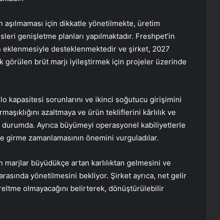
in aşılmaması için dikkatle yönetilmekte, üretim
leri genişletme planları yapılmaktadır. Freshpet’in
n eklenmesiyle desteklenmektedir ve şirket, 2027
k görülen brüt marjı iyileştirmek için projeler üzerinde
lo kapasitesi sorunlarını ve ikinci soğutucu girişimini
maşıklığını azaltmaya ve ürün tekliflerini kârlılık ve
ş durumda. Ayrıca büyümeyi operasyonel kabiliyetlerle
ye girme zamanlamasının önemini vurguladılar.
n marjlar büyüdükçe artan karlılıktan gelmesini ve
asında yönetilmesini bekliyor. Şirket ayrıca, net gelir
reltme olmayacağını belirterek, dönüştürülebilir