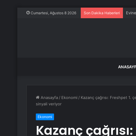
Evine
Cumartesi, Ağustos 8 2026
Son Dakika Haberleri
ANASAY
Anasayfa
/
Ekonomi
/
Kazanç çağrısı: Freshpet 1. 
sinyali veriyor
Ekonomi
Kazanç çağrısı: 