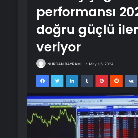
performansı 202
doğru güçlü ile
veriyor
NURCAN BAYRAM
Mayıs 6, 2024
Facebook
Twitter
LinkedIn
Tumblr
Pinterest
Reddit