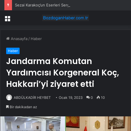
Sezai Karakoç’un Eserleri Sergilendi
Menü
Anasayfa
/
Haber
Haber
Jandarma Komutan
Yardımcısı Korgeneral Koç,
Hakkari’yi ziyaret etti
ABDÜLKADİR HEYBET
Ocak 19, 2023
0
10
Bir dakikadan az