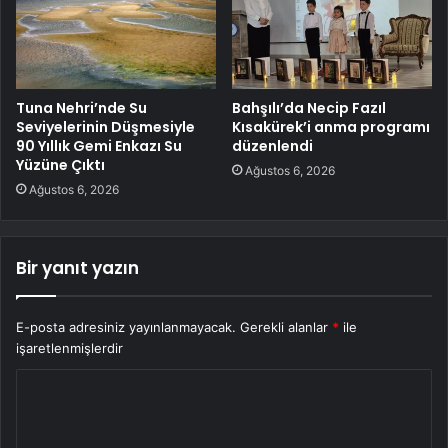
Tuna Nehri’nde Su
Bahşılı’da Necip Fazıl
Seviyelerinin Düşmesiyle
Kısakürek’i anma programı
90 Yıllık Gemi Enkazı Su
düzenlendi
Yüzüne Çıktı
Ağustos 6, 2026
Ağustos 6, 2026
Bir yanıt yazın
E-posta adresiniz yayınlanmayacak.
Gerekli alanlar
*
ile
işaretlenmişlerdir
Y
o
r