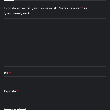
E-posta adresiniz yayınlanmayacak.
Gerekli alanlar
*
ile
işaretlenmişlerdir
Y
o
r
u
m
*
Ad
*
E-posta
*
İnternet sitesi