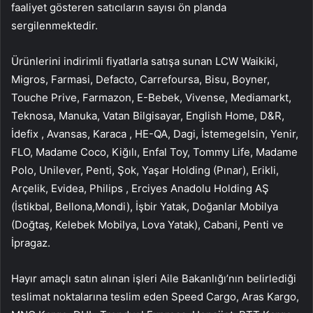
faaliyet gösteren satıcıların sayısı ön planda
sergilenmektedir.
Ürünlerini indirimli fiyatlarla satışa sunan LCW Waikiki,
Migros, Farmasi, Defacto, Carrefoursa, Bisu, Boyner,
Touche Prive, Farmazon, E-Bebek, Vivense, Mediamarkt,
Teknosa, Manuka, Vatan Bilgisayar, English Home, D&R,
İdefix , Avansas, Karaca , HE-QA, Dagi, İstemegelsin, Yenir,
FLO, Madame Coco, Kiğılı, Enfal Toy, Tommy Life, Madame
Polo, Unilever, Penti, Şok, Yaşar Holding (Pınar), Erikli,
Arçelik, Evidea, Philips , Erciyes Anadolu Holding AŞ
(İstikbal, Bellona,Mondi), İşbir Yatak, Doğanlar Mobilya
(Doğtaş, Kelebek Mobilya, Lova Yatak), Cabani, Penti ve
İpragaz.
Hayır amaçlı satın alınan işleri Aile Bakanlığı’nın belirlediği
teslimat noktalarına teslim eden Speed ​​​​Cargo, Aras Kargo,