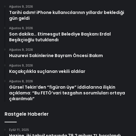
Ağustos 9, 2026
Tarihi adım! iPhone kullanıcılarının yıllardır beklediği
gün geldi
Ağustos 9, 2026
Son dakika… Etimesgut Belediye Başkanı Erdal
Beşikçioğlu tutuklandı
Ağustos 9, 2026
Huzurevi Sakinlerine Bayram Öncesi Bakım
Ağustos 9, 2026
Kaçakçılıkla suçlanan vekili aldılar
Ağustos 8, 2026
Gürsel Tekin’den “figüran üye” iddialarına ilişkin
açıklama: “Bu FETÖ’vari tezgahın sorumluları ortaya
çıkarılmalı”
Rastgele Haberler
Eylül 11, 2025
Hazine, iki tahvil satışında 79,2 milyar TL borçlandı