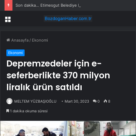
Son dakika… Etimesgut Belediye Başkanı Erdal Beşikçioğlu tutuklandı
Menü
Anasayfa
/
Ekonomi
Ekonomi
Depremzedeler için e-
seferberlikte 370 milyon
liralık ürün satıldı
MELTEM YÜZBAŞIOĞLU
Mart 30, 2023
0
8
1 dakika okuma süresi