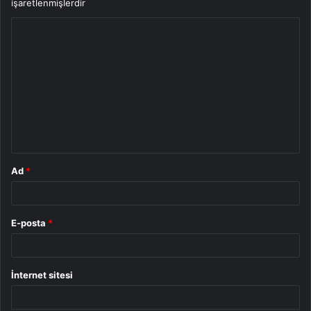
işaretlenmişlerdir
Y
o
r
u
m
*
Ad
*
E-posta
*
İnternet sitesi