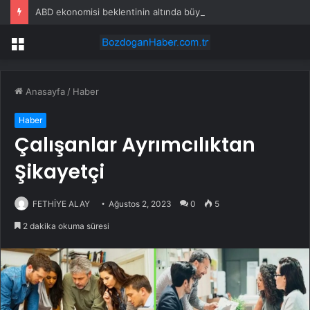
ABD ekonomisi beklentinin altında büyüdü
Menü
Anasayfa
/
Haber
Haber
Çalışanlar Ayrımcılıktan
Şikayetçi
FETHİYE ALAY
Ağustos 2, 2023
0
5
2 dakika okuma süresi