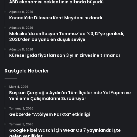
ABD ekonomisi beklentinin altında büyüdü
Ağustos 8, 2026
Kocaeli’de Dilovası Kent Meydanı hızlandı
Ağustos 8, 2026
Meksika’da enflasyon Temmuz’da %3,12’ye geriledi,
2020’den bu yana en düşük seviye
Ağustos 8, 2026
Küresel gıda fiyatları son 3 yılın zirvesine tırmandı
Rastgele Haberler
Mart 4, 2026
Başkan Çerçioğlu Aydın’ın Tüm İlçelerinde Yol Yapım ve
Yenileme Çalışmalarını Sürdürüyor
Temmuz 3, 2026
Gebze’de “Atölyem Parkta” etkinliği
Temmuz 5, 2026
Google Pixel Watch için Wear OS 7 yayınlandı: İşte
gelen yenilikler