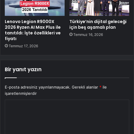
Lenovo Legion R9000X
Türkiye’nin dijital geleceği
2026 Ryzen AI Max Plus ile
için beş aşamalı plan
tanıtıldı: İşte özellikleri ve
Temmuz 16, 2026
fiyatı
Temmuz 17, 2026
Bir yanıt yazın
E-posta adresiniz yayınlanmayacak.
Gerekli alanlar
*
ile
işaretlenmişlerdir
Y
o
r
u