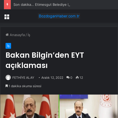
Son dakika… Etimesgut Belediye Başkanı Erdal Beşikçioğlu tutuklandı
Menü
Anasayfa
/
İş
İş
Bakan Bilgin’den EYT
açıklaması
FETHİYE ALAY
Aralık 12, 2022
0
12
1 dakika okuma süresi