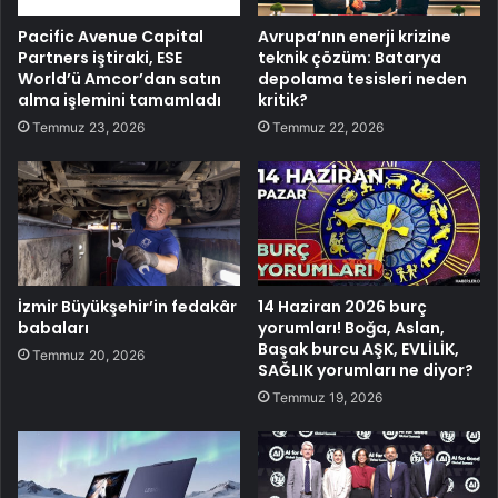
Pacific Avenue Capital
Avrupa’nın enerji krizine
Partners iştiraki, ESE
teknik çözüm: Batarya
World’ü Amcor’dan satın
depolama tesisleri neden
alma işlemini tamamladı
kritik?
Temmuz 23, 2026
Temmuz 22, 2026
İzmir Büyükşehir’in fedakâr
14 Haziran 2026 burç
babaları
yorumları! Boğa, Aslan,
Başak burcu AŞK, EVLİLİK,
Temmuz 20, 2026
SAĞLIK yorumları ne diyor?
Temmuz 19, 2026