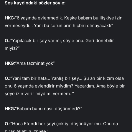
Ses kaydındaki sözler şöyle:
HKG:
“6 yaşında evlenmedik. Keşke babam bu ilişkiye izin
vermeseydi… Yani bu sorunların hiçbiri olmayacaktı”
O.:
“Yapılacak bir şey var mı, söyle ona. Geri dönebilir
miyiz?”
HKG:
“Ama tazminat yok”
O.:
“Yani tam bir hata… Yanlış bir şey… Şu an bir kızım olsa
onu 6 yaşında evlendirir miydim? Yapardım. Ama böyle bir
şeye izin verir miydim, vermem. “
HKG:
“Babam bunu nasıl düşünmedi?”
O.:
“Hoca Efendi her şeyi çok iyi düşünüyor mu. Onu da
bırak Allah’ın izniyle.”