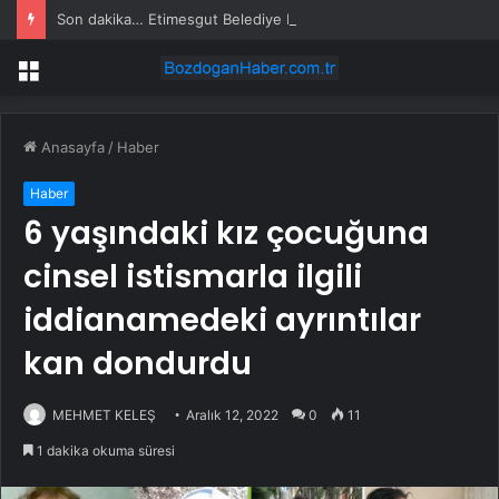
Son dakika… Etimesgut Belediye Başkanı Erdal Beşikçioğlu tutuklandı
Menü
Anasayfa
/
Haber
Haber
6 yaşındaki kız çocuğuna
cinsel istismarla ilgili
iddianamedeki ayrıntılar
kan dondurdu
MEHMET KELEŞ
Aralık 12, 2022
0
11
1 dakika okuma süresi