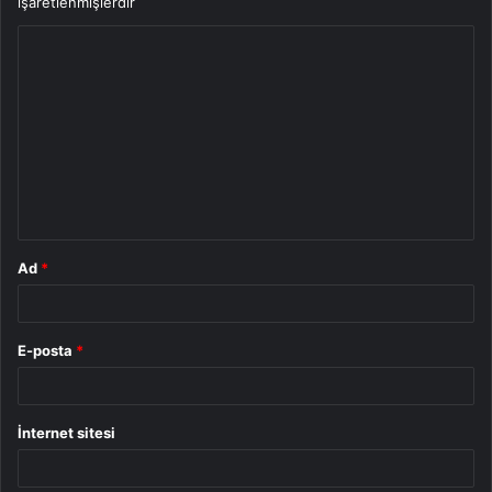
işaretlenmişlerdir
Y
o
r
u
m
*
Ad
*
E-posta
*
İnternet sitesi