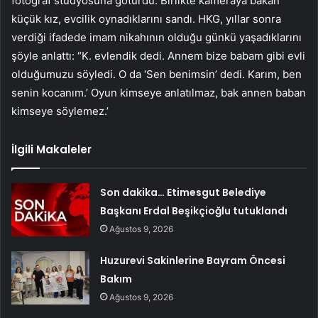
fotoğraf stüdyosuna götürdü. Birlikte kameraya bakan
küçük kız, evcilik oynadıklarını sandı. HKG, yıllar sonra
verdiği ifadede imam nikahının olduğu günkü yaşadıklarını
şöyle anlattı: “K. evlendik dedi. Annem bize babam gibi evli
olduğumuzu söyledi. O da ‘Sen benimsin’ dedi. Karım, ben
senin kocanım.’ Oyun kimseye anlatılmaz, bak annen baban
kimseye söylemez.’
İlgili Makaleler
Son dakika… Etimesgut Belediye
Başkanı Erdal Beşikçioğlu tutuklandı
Ağustos 9, 2026
Huzurevi Sakinlerine Bayram Öncesi
Bakım
Ağustos 9, 2026