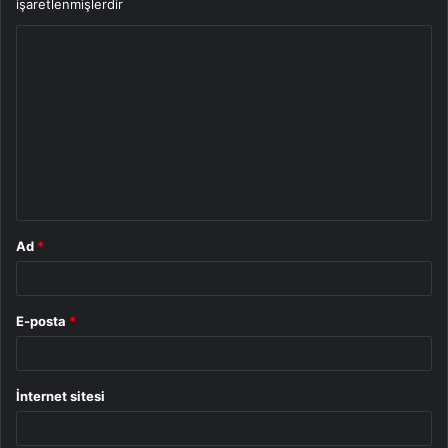
işaretlenmişlerdir
Y
o
r
u
m
*
Ad
*
E-posta
*
İnternet sitesi