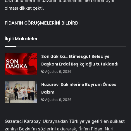
bazı bölümlerinin davanın iddianamesi ile birebir aynı
olması dikkat çekti.
FİDAN’IN GÖRÜŞMELERİNİ BİLDİRDİ
İlgili Makaleler
Son dakika… Etimesgut Belediye
Başkanı Erdal Beşikçioğlu tutuklandı
Ağustos 9, 2026
Huzurevi Sakinlerine Bayram Öncesi
Bakım
Ağustos 9, 2026
Gazeteci Karabay, Ukrayna’dan Türkiye’ye getirilen suikast
zanlısı Bozkır’ın sözlerini aktararak, “İrfan Fidan, Nuri