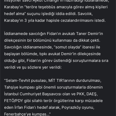
misyoner savcı Aykut Cihangir’in hazırladığı iddianamede,
Karabay’ın “teröre teşebbüs amacıyla görev almış kişileri
hedef alma” suçunu işlediği iddia edildi. Savcılık,
Karabay’ın 3 yıla kadar hapisle cezalandırılmasını istedi.
İddianamede savcılığın Fidan’ın avukatı Taner Demir’in
dilekçesinin bir bölümünü kullanması da dikkat çekti.
Savcılığın iddianamesinde, “somut olayda” ibaresi ile
başlayan bölümde, tıpkı avukat Demir’in dilekçesinde
olduğu gibi, Fidan’ın görev üstlendiği soruşturmalara sıra
verildi ve şu sözlere yer verildi:
“Selam-Tevhit pusulası, MİT TIR’larının durdurulması,
Tahşiye kumpası gibi önemli soruşturmalarla dönemin
İstanbul Cumhuriyet Başsavcısı olan ve PKK, DAEŞ,
FETÖ/PDY gibi silahlı terör örgütlerine karşı mücadele
eden İrfan Fidan’ı hedef alarak, Poyrazköy oyunu,
Fenerbahçe’ye kumpas…”