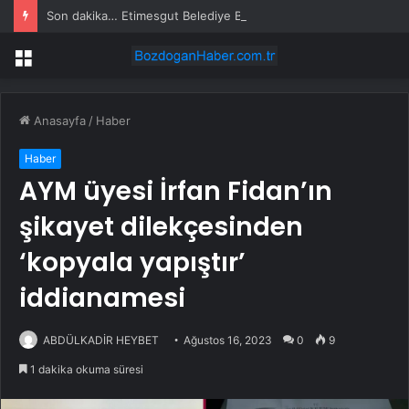
Son dakika… Etimesgut Belediye Başkanı Erdal Beşikçioğlu tutuklandı
Menü
Anasayfa
/
Haber
Haber
AYM üyesi İrfan Fidan’ın
şikayet dilekçesinden
‘kopyala yapıştır’
iddianamesi
ABDÜLKADİR HEYBET
Ağustos 16, 2023
0
9
1 dakika okuma süresi