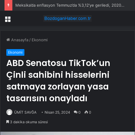
Meksika’da enflasyon Temmuz’da %3,12’ye geriledi, 2020’den bu yana en düşük seviye
Menü
Anasayfa
/
Ekonomi
Ekonomi
ABD Senatosu TikTok’un
Çinli sahibini hisselerini
satmaya zorlayan yasa
tasarısını onayladı
ÜMİT SAVĞA
Nisan 25, 2024
0
0
3 dakika okuma süresi