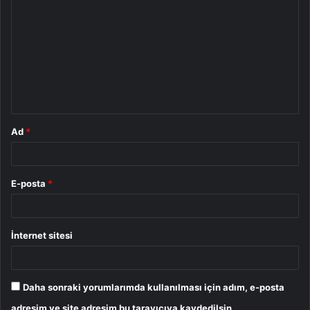
o
r
u
m
*
Ad
*
E-posta
*
İnternet sitesi
Daha sonraki yorumlarımda kullanılması için adım, e-posta
adresim ve site adresim bu tarayıcıya kaydedilsin.