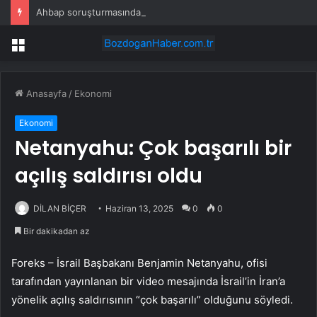
Ahbap soruşturmasında 7 tutuklama daha
Menü
Anasayfa
/
Ekonomi
Ekonomi
Netanyahu: Çok başarılı bir
açılış saldırısı oldu
DİLAN BİÇER
Haziran 13, 2025
0
0
Bir dakikadan az
Foreks – İsrail Başbakanı Benjamin Netanyahu, ofisi
tarafından yayınlanan bir video mesajında İsrail’in İran’a
yönelik açılış saldırısının “çok başarılı” olduğunu söyledi.