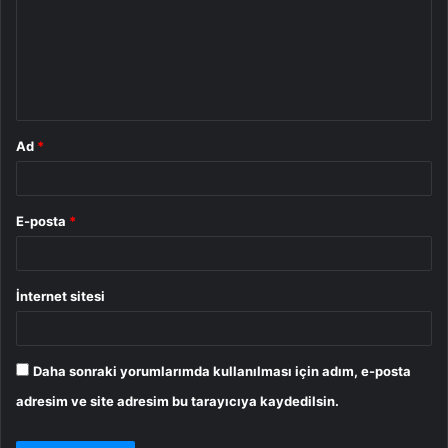
r
u
m
*
Ad
*
E-posta
*
İnternet sitesi
Daha sonraki yorumlarımda kullanılması için adım, e-posta
adresim ve site adresim bu tarayıcıya kaydedilsin.