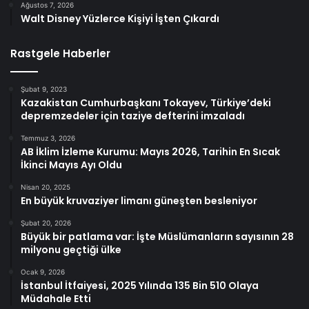
Ağustos 7, 2026
Walt Disney Yüzlerce Kişiyi İşten Çıkardı
Rastgele Haberler
Şubat 9, 2023
Kazakistan Cumhurbaşkanı Tokayev, Türkiye’deki
depremzedeler için taziye defterini imzaladı
Temmuz 3, 2026
AB İklim İzleme Kurumu: Mayıs 2026, Tarihin En Sıcak
İkinci Mayıs Ayı Oldu
Nisan 20, 2025
En büyük kruvaziyer limanı güneşten besleniyor
Şubat 20, 2026
Büyük bir patlama var: İşte Müslümanların sayısının 28
milyonu geçtiği ülke
Ocak 9, 2026
İstanbul İtfaiyesi, 2025 Yılında 135 Bin 510 Olaya
Müdahale Etti