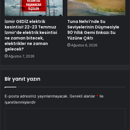
İzmir GEDİZ elektrik
Tuna Nehri’nde Su
kesintisi! 22-23 Temmuz
Seviyelerinin Düşmesiyle
İzmir’de elektrik kesintisi
90 Yıllık Gemi Enkazı Su
ne zaman bitecek,
Yüzüne Çıktı
elektrikler ne zaman
Ağustos 6, 2026
gelecek?
Ağustos 7, 2026
Bir yanıt yazın
E-posta adresiniz yayınlanmayacak.
Gerekli alanlar
*
ile
işaretlenmişlerdir
Y
o