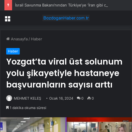
İsrail Savunma Bakanı’nından Türkiye’ye ‘İran gibi olmayın’ tehdidi
Menü
Anasayfa
/
Haber
Haber
Yozgat’ta viral üst solunum
yolu şikayetiyle hastaneye
başvuranların sayısı arttı
MEHMET KELEŞ
Ocak 16, 2024
0
0
1 dakika okuma süresi