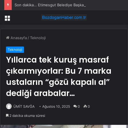
Son dakika… Etimesgut Belediye Başkanı Erdal Beşikçioğlu tutuklandı
Menü
Anasayfa
/
Teknoloji
Teknoloji
Yıllarca tek kuruş masraf
çıkarmıyorlar: Bu 7 marka
ustaların “gözü kapalı al”
dediği arabalar…
ÜMİT SAVĞA
Ağustos 10, 2025
0
0
2 dakika okuma süresi