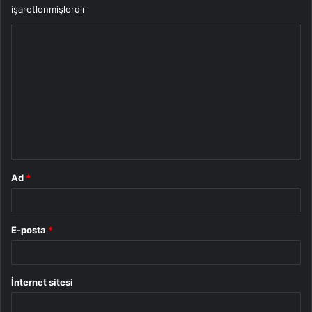
işaretlenmişlerdir
Y
o
r
u
m
*
Ad
*
E-posta
*
İnternet sitesi