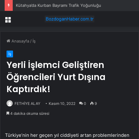
Kütahya’da Kurban Bayramı Trafik Yoğunluğu
Menü
Anasayfa
/
İş
İş
Yerli İşlemci Geliştiren
Öğrencileri Yurt Dışına
Kaptırdık!
FETHİYE ALAY
Kasım 10, 2022
0
9
4 dakika okuma süresi
Türkiye’nin her geçen yıl ciddiyeti artan problemlerinden