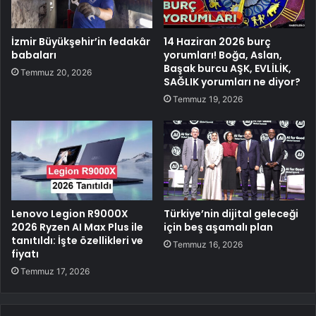
İzmir Büyükşehir’in fedakâr
14 Haziran 2026 burç
babaları
yorumları! Boğa, Aslan,
Başak burcu AŞK, EVLİLİK,
Temmuz 20, 2026
SAĞLIK yorumları ne diyor?
Temmuz 19, 2026
Lenovo Legion R9000X
Türkiye’nin dijital geleceği
2026 Ryzen AI Max Plus ile
için beş aşamalı plan
tanıtıldı: İşte özellikleri ve
Temmuz 16, 2026
fiyatı
Temmuz 17, 2026