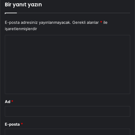
Bir yanıt yazın
E-posta adresiniz yayınlanmayacak.
Gerekli alanlar
*
ile
işaretlenmişlerdir
Y
o
r
u
m
*
Ad
*
E-posta
*