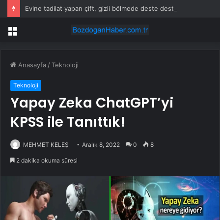
Evine tadilat yapan çift, gizli bölmede deste deste para buldu
Menü
Anasayfa
/
Teknoloji
Teknoloji
Yapay Zeka ChatGPT’yi
KPSS ile Tanıttık!
MEHMET KELEŞ
Aralık 8, 2022
0
8
2 dakika okuma süresi