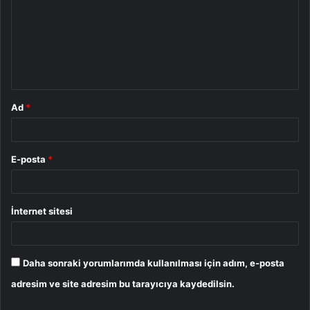
r
u
m
*
Ad
*
E-posta
*
İnternet sitesi
Daha sonraki yorumlarımda kullanılması için adım, e-posta
adresim ve site adresim bu tarayıcıya kaydedilsin.