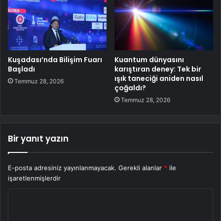
Kuşadası’nda Bilişim Fuarı
Kuantum dünyasını
Başladı
karıştıran deney: Tek bir
ışık taneciği aniden nasıl
Temmuz 28, 2026
çoğaldı?
Temmuz 28, 2026
Bir yanıt yazın
E-posta adresiniz yayınlanmayacak.
Gerekli alanlar
*
ile
işaretlenmişlerdir
Y
o