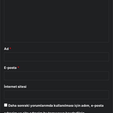
o
r
u
m
*
Ad
*
E-posta
*
İnternet sitesi
Daha sonraki yorumlarımda kullanılması için adım, e-posta