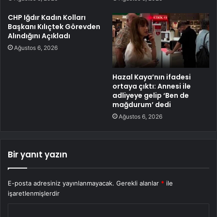
CHP Iğdır Kadın Kolları
Başkanı Kılıçtek Görevden
Alındığını Açıkladı
Ağustos 6, 2026
Hazal Kaya’nın ifadesi
ortaya çıktı: Annesi ile
adliyeye gelip ‘Ben de
mağdurum’ dedi
Ağustos 6, 2026
Bir yanıt yazın
E-posta adresiniz yayınlanmayacak.
Gerekli alanlar
*
ile
işaretlenmişlerdir
Y