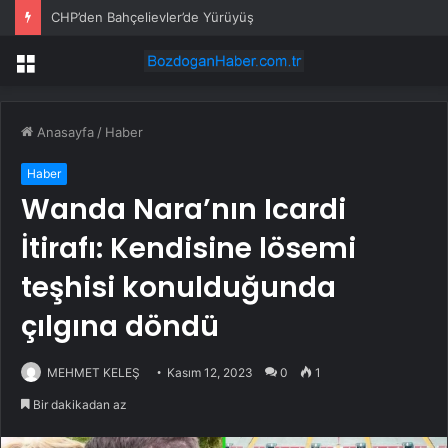
CHP’den Bahçelievler’de Yürüyüş
Menü
Anasayfa
/
Haber
Haber
Wanda Nara’nın Icardi
İtirafı: Kendisine lösemi
teşhisi konulduğunda
çılgına döndü
MEHMET KELEŞ
Kasım 12, 2023
0
1
Bir dakikadan az