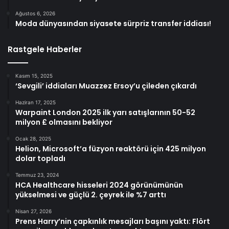
Ağustos 6, 2026
Moda dünyasından siyasete sürpriz transfer iddiası!
Rastgele Haberler
Kasım 15, 2025
‘Sevgili’ iddiaları Muazzez Ersoy’u çileden çıkardı
Haziran 17, 2025
Warpaint London 2025 ilk yarı satışlarının 50-52
milyon £ olmasını bekliyor
Ocak 28, 2025
Helion, Microsoft’a füzyon reaktörü için 425 milyon
dolar topladı
Temmuz 23, 2024
HCA Healthcare hisseleri 2024 görünümünün
yükselmesi ve güçlü 2. çeyrek ile %7 arttı
Nisan 27, 2026
Prens Harry’nin çapkınlık mesajları başını yaktı: Flört