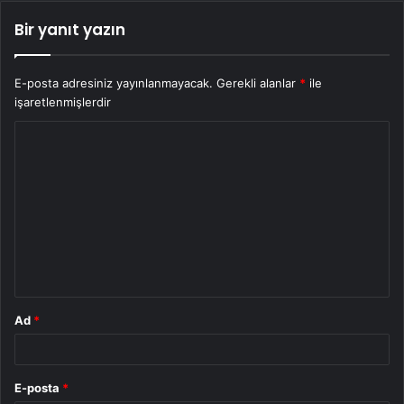
Bir yanıt yazın
E-posta adresiniz yayınlanmayacak.
Gerekli alanlar
*
ile
işaretlenmişlerdir
Y
o
r
u
m
*
Ad
*
E-posta
*