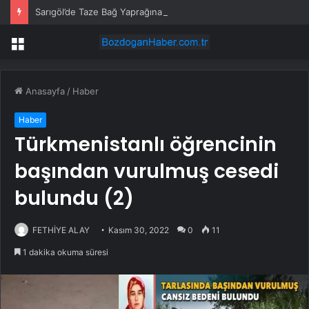
Sarıgöl’de Taze Bağ Yaprağına Yoğun İlgi
Menü
Anasayfa
/
Haber
Haber
Türkmenistanlı öğrencinin
başından vurulmuş cesedi
bulundu (2)
FETHİYE ALAY
Kasım 30, 2022
0
11
1 dakika okuma süresi