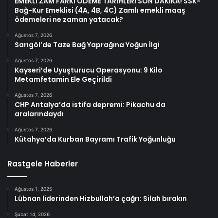
EMEKLİ ZAM FARKI ÖDEME TARİHLERİ SON DAKİKA! SSK-
Bağ-Kur Emeklisi (4A, 4B, 4C) Zamlı emekli maaş
ödemeleri ne zaman yatacak?
Ağustos 7, 2026
Sarıgöl’de Taze Bağ Yaprağına Yoğun İlgi
Ağustos 7, 2026
Kayseri’de Uyuşturucu Operasyonu: 9 Kilo
Metamfetamin Ele Geçirildi
Ağustos 7, 2026
CHP Antalya’da istifa depremi: Pikachu da
aralarındaydı
Ağustos 7, 2026
Kütahya’da Kurban Bayramı Trafik Yoğunluğu
Rastgele Haberler
Ağustos 1, 2025
Lübnan liderinden Hizbullah’a çağrı: Silah bırakın
Şubat 14, 2026