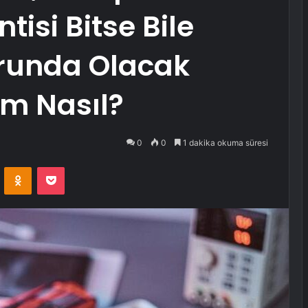
tisi Bitse Bile
runda Olacak
um Nasıl?
0
0
1 dakika okuma süresi
VKontakte
Odnoklassniki
Pocket