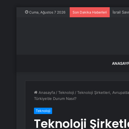
İsrail Sa
Cuma, Ağustos 7 2026
Son Dakika Haberleri
ANASAY
Anasayfa
/
Teknoloji
/
Teknoloji Şirketleri, Avrupa’
Türkiye’de Durum Nasıl?
Teknoloji
Teknoloji Şirket