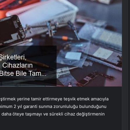
eğiştirmek yerine tamir ettirmeye teşvik etmek amacıyla
minimum 2 yıl garanti sunma zorunluluğu bulunduğunu
m daha öteye taşımayı ve sürekli cihaz değiştirmenin