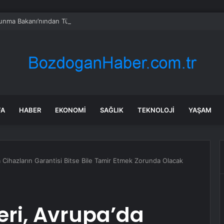
vunma Bakanı’nından Türkiye’ye ‘İran gibi olmayın’ tehdidi
FA
HABER
EKONOMI
SAĞLIK
TEKNOLOJI
YAŞAM
da Cihazların Garantisi Bitse Bile Tamir Etmek Zorunda Olacak
leri, Avrupa’da