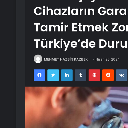
Cihazların Garan
Tamir Etmek Zo
Türkiye’de Dur
MEHMET HAZBİN KAZBEK
Nisan 25, 2024
Facebook
Twitter
LinkedIn
Tumblr
Pinterest
Reddit