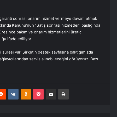
i garanti sonrası onarım hizmet vermeye devam etmek
kkında Kanunu’nun “Satış sonrası hizmetler” başlığında
üresince bakım ve onarım hizmetlerini üretici
ğu ifade ediliyor.
 süresi var. Şirketin destek sayfasına baktığımızda
ğlayıcılarından servis alınabileceğini görüyoruz. Bazı
erest
Reddit
VKontakte
Odnoklassniki
Pocket
E-Posta ile paylaş
Yazdır