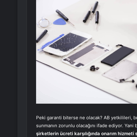
Peki garanti biterse ne olacak? AB yetkilileri, 
sunmanın zorunlu olacağını ifade ediyor. Yani bi
şirketlerin ücreti karşılığında onarım hizme