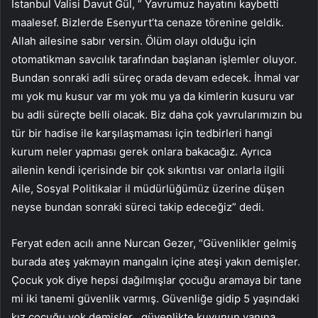
İstanbul Valisi Davut Gül, ” Yavrumuz hayatını kaybetti
maalesef. Bizlerde Esenyurt’ta cenaze törenine geldik.
Allah ailesine sabır versin. Ölüm olayı olduğu için
otomatikman savcılık tarafından başlanan işlemler oluyor.
Bundan sonraki adli süreç orada devam edecek. İhmal var
mı yok mu kusur var mı yok mu ya da kimlerin kusuru var
bu adli süreçte belli olacak. Biz daha çok yavrularımızın bu
tür bir hadise ile karşılaşmaması için tedbirleri hangi
kurum neler yapması gerek onlara bakacağız. Ayrıca
ailenin kendi içerisinde bir çok sıkıntısı var onlarla ilgili
Aile, Sosyal Politikalar il müdürlüğümüz üzerine düşen
neyse bundan sonraki süreci takip edeceğiz” dedi.
Feryat eden acılı anne Nurcan Gezer, “Güvenlikler gelmiş
burada ateş yakmayın mangalın içine ateşi yakın demişler.
Çocuk yok diye hepsi dağılmışlar çocuğu aramaya bir tane
mi iki tanemi güvenlik varmış. Güvenliğe gidip 5 yaşındaki
kız çocuğu yok demişler . güvenlikte kuyunun yanına