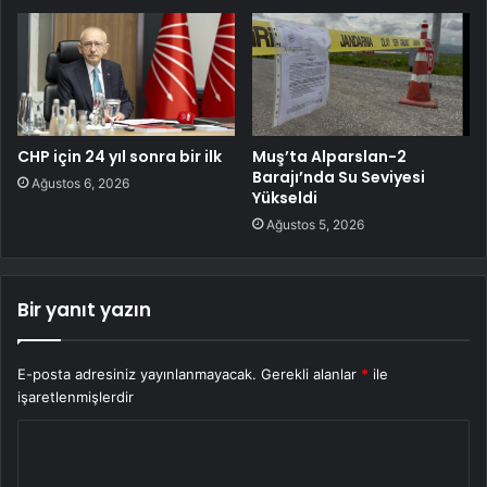
CHP için 24 yıl sonra bir ilk
Muş’ta Alparslan-2
Barajı’nda Su Seviyesi
Ağustos 6, 2026
Yükseldi
Ağustos 5, 2026
Bir yanıt yazın
E-posta adresiniz yayınlanmayacak.
Gerekli alanlar
*
ile
işaretlenmişlerdir
Y
o