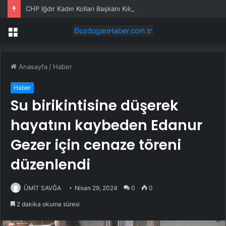
CHP Iğdır Kadın Kolları Başkanı Kılıçtek Görevden Alındığını Açıkladı
Menü
Anasayfa
/
Haber
Haber
Su birikintisine düşerek
hayatını kaybeden Edanur
Gezer için cenaze töreni
düzenlendi
ÜMİT SAVĞA
Nisan 29, 2024
0
0
2 dakika okuma süresi