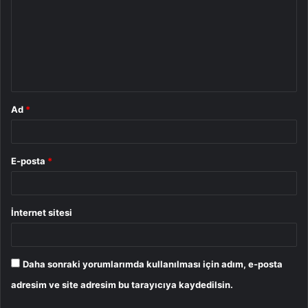
r
u
m
*
Ad
*
E-posta
*
İnternet sitesi
Daha sonraki yorumlarımda kullanılması için adım, e-posta
adresim ve site adresim bu tarayıcıya kaydedilsin.