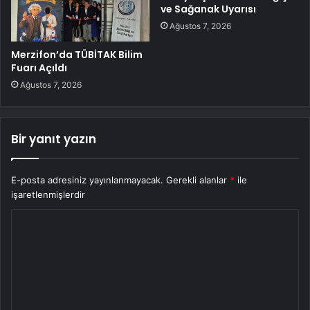
ve Sağanak Uyarısı
Ağustos 7, 2026
Merzifon’da TÜBİTAK Bilim
Fuarı Açıldı
Ağustos 7, 2026
Bir yanıt yazın
E-posta adresiniz yayınlanmayacak.
Gerekli alanlar
*
ile
işaretlenmişlerdir
Y
o
r
u
m