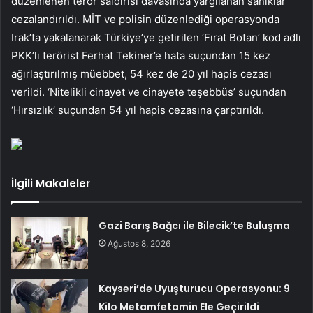
düzenlenen terör saldırısı davasında yargılanan sanıklar
cezalandırıldı. MİT ve polisin düzenlediği operasyonda
Irak’ta yakalanarak Türkiye’ye getirilen ‘Fırat Botan’ kod adlı
PKK’lı terörist Ferhat Tekiner’e hata suçundan 15 kez
ağırlaştırılmış müebbet, 54 kez de 20 yıl hapis cezası
verildi. ‘Nitelikli cinayet ve cinayete teşebbüs’ suçundan
‘Hırsızlık’ suçundan 54 yıl hapis cezasına çarptırıldı.
İlgili Makaleler
Gazi Barış Bağcı ile Bilecik’te Buluşma
Ağustos 8, 2026
Kayseri’de Uyuşturucu Operasyonu: 9
Kilo Metamfetamin Ele Geçirildi