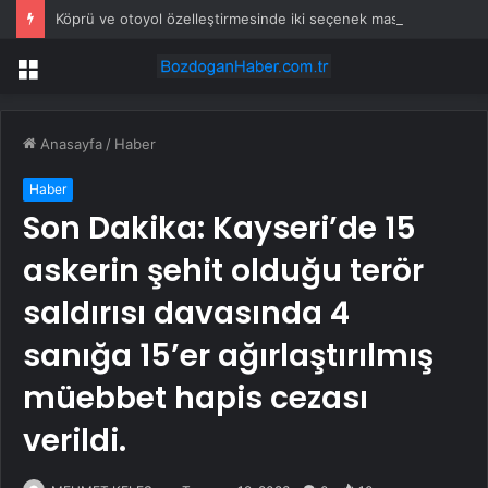
Köprü ve otoyol özelleştirmesinde iki seçenek masada
Menü
Anasayfa
/
Haber
Haber
Son Dakika: Kayseri’de 15
askerin şehit olduğu terör
saldırısı davasında 4
sanığa 15’er ağırlaştırılmış
müebbet hapis cezası
verildi.