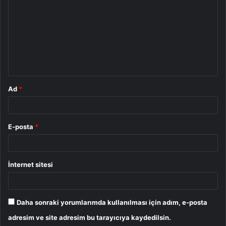
r
u
m
*
Ad
*
E-posta
*
İnternet sitesi
Daha sonraki yorumlarımda kullanılması için adım, e-posta
adresim ve site adresim bu tarayıcıya kaydedilsin.