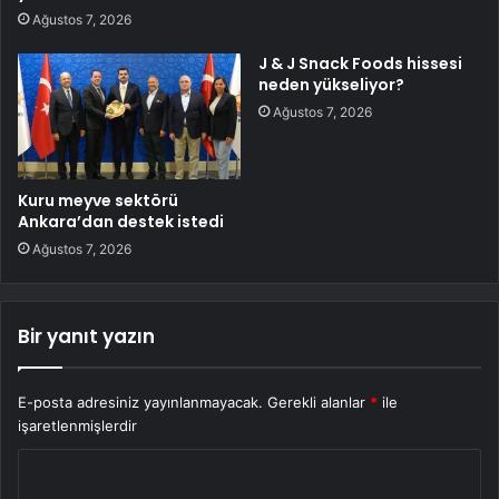
Ağustos 7, 2026
J & J Snack Foods hissesi
neden yükseliyor?
Ağustos 7, 2026
Kuru meyve sektörü
Ankara’dan destek istedi
Ağustos 7, 2026
Bir yanıt yazın
E-posta adresiniz yayınlanmayacak.
Gerekli alanlar
*
ile
işaretlenmişlerdir
Y
o