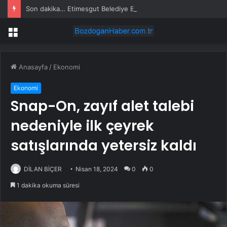
Son dakika… Etimesgut Belediye Başkanı Erdal Beşikçioğlu tutuklandı
Menü
Anasayfa
/
Ekonomi
Ekonomi
Snap-On, zayıf alet talebi
nedeniyle ilk çeyrek
satışlarında yetersiz kaldı
DİLAN BİÇER
Nisan 18, 2024
0
0
1 dakika okuma süresi