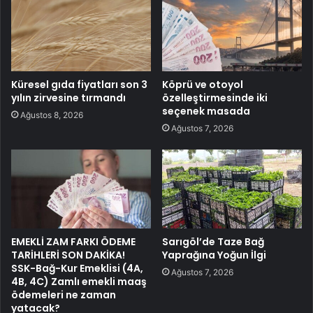
Küresel gıda fiyatları son 3
Köprü ve otoyol
yılın zirvesine tırmandı
özelleştirmesinde iki
seçenek masada
Ağustos 8, 2026
Ağustos 7, 2026
EMEKLİ ZAM FARKI ÖDEME
Sarıgöl’de Taze Bağ
TARİHLERİ SON DAKİKA!
Yaprağına Yoğun İlgi
SSK-Bağ-Kur Emeklisi (4A,
Ağustos 7, 2026
4B, 4C) Zamlı emekli maaş
ödemeleri ne zaman
yatacak?