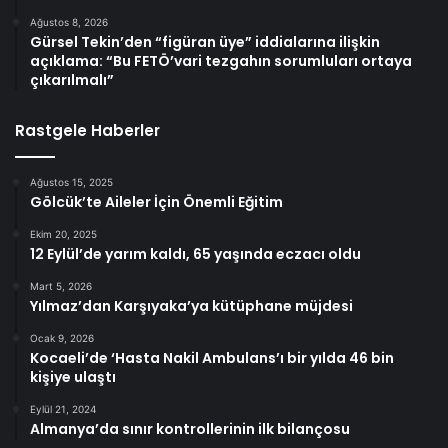
Ağustos 8, 2026
Gürsel Tekin’den “figüran üye” iddialarına ilişkin
açıklama: “Bu FETÖ’vari tezgahın sorumluları ortaya
çıkarılmalı”
Rastgele Haberler
Ağustos 15, 2025
Gölcük’te Aileler İçin Önemli Eğitim
Ekim 20, 2025
12 Eylül’de yarım kaldı, 65 yaşında eczacı oldu
Mart 5, 2026
Yılmaz’dan Karşıyaka’ya kütüphane müjdesi
Ocak 9, 2026
Kocaeli’de ‘Hasta Nakil Ambulans’ı bir yılda 46 bin
kişiye ulaştı
Eylül 21, 2024
Almanya’da sınır kontrollerinin ilk bilançosu