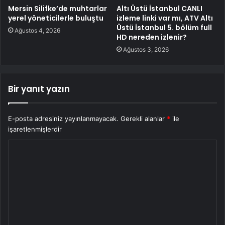
Mersin Silifke’de muhtarlar
Altı Üstü İstanbul CANLI
yerel yöneticilerle buluştu
izleme linki var mı, ATV Altı
Üstü İstanbul 5. bölüm full
Ağustos 4, 2026
HD nereden izlenir?
Ağustos 3, 2026
Bir yanıt yazın
E-posta adresiniz yayınlanmayacak.
Gerekli alanlar
*
ile
işaretlenmişlerdir
Y
o
r
u
m
*