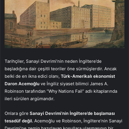
Tarihçiler, Sanayi Devrimi’nin neden İngiltere’de
başladığına dair çeşitli teoriler öne sürmüşlerdir. Ancak
belki de en ikna edici olanı,
Türk-Amerikalı ekonomist
Daron Acemoğlu
ve İngiliz siyaset bilimci James A.
Robinson tarafından “Why Nations Fail” adlı kitaplarında
ileri sürülen argümandır.
Onlara göre
Sanayi Devrimi’nin İngiltere’de başlaması
tesadüf değil.
Acemoğlu ve Robinson, İngiltere’nin Sanayi
Devrimi’ne zemin hazırlayan koşullara ulaşmasının bir