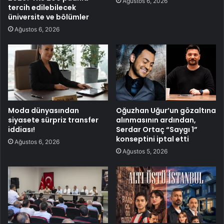
Ağustos 6, 2026
tercih edilebilecek
üniversite ve bölümler
Ağustos 6, 2026
Moda dünyasından
Oğuzhan Uğur’un gözaltına
siyasete sürpriz transfer
alınmasının ardından,
iddiası!
Serdar Ortaç “Saygı 1”
konseptini iptal etti
Ağustos 6, 2026
Ağustos 5, 2026