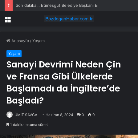
Son dakika… Etimesgut Belediye Başkanı Erdal Beşikçioğlu tutuklandı
Menü
Anasayfa
/
Yaşam
Yaşam
Sanayi Devrimi Neden Çin
ve Fransa Gibi Ülkelerde
Başlamadı da İngiltere’de
Başladı?
ÜMİT SAVĞA
Haziran 8, 2024
0
0
1 dakika okuma süresi