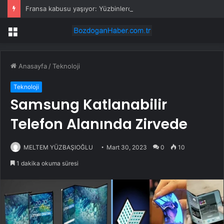
Fransa kabusu yaşıyor: Yüzbinlerce kişi kaçıyor alevler kovalıyor
Menü
Anasayfa
/
Teknoloji
Teknoloji
Samsung Katlanabilir
Telefon Alanında Zirvede
MELTEM YÜZBAŞIOĞLU
Mart 30, 2023
0
10
1 dakika okuma süresi