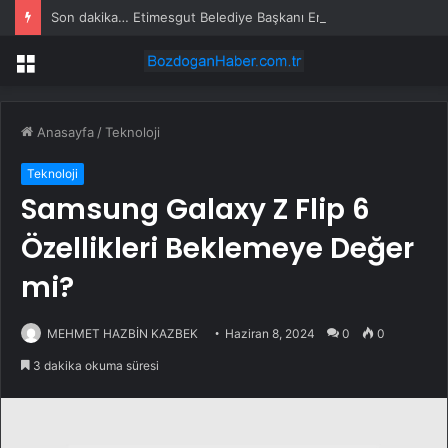
Son dakika… Etimesgut Belediye Başkanı Erdal Beşikçioğlu tutuklandı
Menü
Anasayfa
/
Teknoloji
Teknoloji
Samsung Galaxy Z Flip 6
Özellikleri Beklemeye Değer
mi?
MEHMET HAZBİN KAZBEK
Haziran 8, 2024
0
0
3 dakika okuma süresi