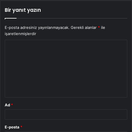
Bir yanıt yazın
E-posta adresiniz yayınlanmayacak.
Gerekli alanlar
*
ile
işaretlenmişlerdir
Y
o
r
u
m
*
Ad
*
E-posta
*