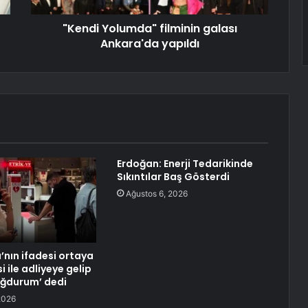
"Kendi Yolumda" filminin galası
Ankara'da yapıldı
Erdoğan: Enerji Tedarikinde
Sıkıntılar Baş Gösterdi
Ağustos 6, 2026
’nın ifadesi ortaya
i ile adliyeye gelip
ağdurum’ dedi
2026