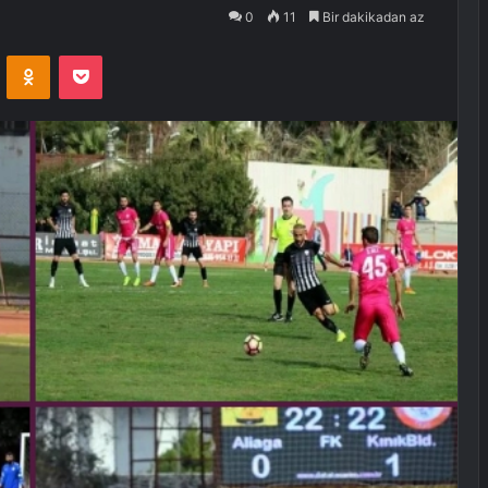
0
11
Bir dakikadan az
VKontakte
Odnoklassniki
Pocket