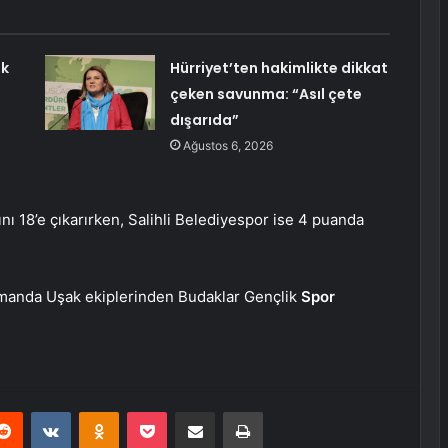
ak
Hürriyet’ten hakimlikte dikkat
çeken savunma: “Asıl çete
dışarıda”
Ağustos 6, 2026
nı 18’e çıkarırken, Salihli Belediyespor ise 4 puanda
smanda Uşak ekiplerinden Budaklar Gençlik
Spor
erest
Reddit
VKontakte
Odnoklassniki
Pocket
E-Posta ile paylaş
Yazdır