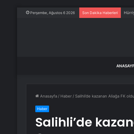
Hürri
Perşembe, Ağustos 6 2026
Son Dakika Haberleri
ANASAY
Anasayfa
/
Haber
/
Salihli’de kazanan Aliağa FK old
Haber
Salihli’de kaza