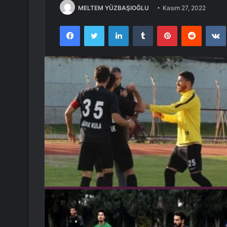
MELTEM YÜZBAŞIOĞLU
Kasım 27, 2022
Facebook
Twitter
LinkedIn
Tumblr
Pinterest
Reddit