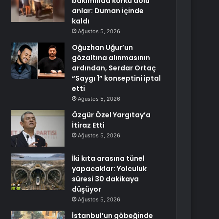
bakımında korku dolu
anlar: Duman içinde
kaldı
Ağustos 5, 2026
Oğuzhan Uğur’un
gözaltına alınmasının
ardından, Serdar Ortaç
“Saygı 1” konseptini iptal
etti
Ağustos 5, 2026
Özgür Özel Yargıtay’a
İtiraz Etti
Ağustos 5, 2026
İki kıta arasına tünel
yapacaklar: Yolculuk
süresi 30 dakikaya
düşüyor
Ağustos 5, 2026
İstanbul’un göbeğinde