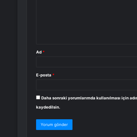
r
u
m
*
Ad
*
E-posta
*
Daha sonraki yorumlarımda kullanılması için adı
kaydedilsin.