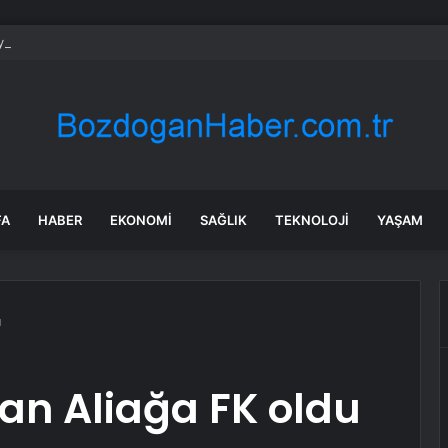
yet’ten hakimlikte dikkat çeken savunma: “Asıl çete dışarıda”
FA
HABER
EKONOMI
SAĞLIK
TEKNOLOJI
YAŞAM
u
nan Aliağa FK oldu