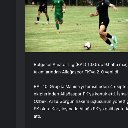
Bölgesel Amatör Lig (BAL) 10.Grup 9.hafta maçın
takımlarından Aliağaspor FK’ya 2-0 yenildi.
BAL 10. Grup’ta Manisa’yı temsil eden 4 ekipten 
ekiplerinden Aliağaspor FK’ya konuk etti. İsma
Özbek, Arzu Görgün hakem üçlüsünün yönettiği 
FK oldu. Karşılaşmada Aliağa FK’ya galibiyete 
attı.