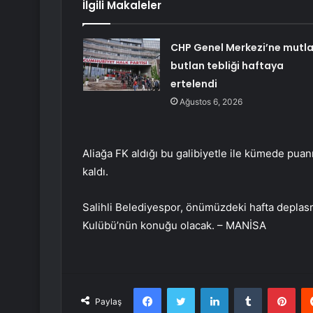
İlgili Makaleler
CHP Genel Merkezi’ne mutl
butlan tebliği haftaya
ertelendi
Ağustos 6, 2026
Aliağa FK aldığı bu galibiyetle ile kümede puanı
kaldı.
Salihli Belediyespor, önümüzdeki hafta depla
Kulübü’nün konuğu olacak. – MANİSA
Facebook
Twitter
LinkedIn
Tumblr
Pint
Paylaş