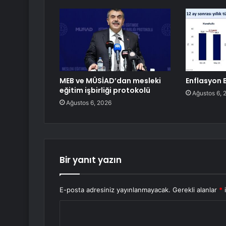
MEB ve MÜSİAD’dan mesleki
Enflasyon B
eğitim işbirliği protokolü
Ağustos 6, 
Ağustos 6, 2026
Bir yanıt yazın
E-posta adresiniz yayınlanmayacak.
Gerekli alanlar
*
i
Y
o