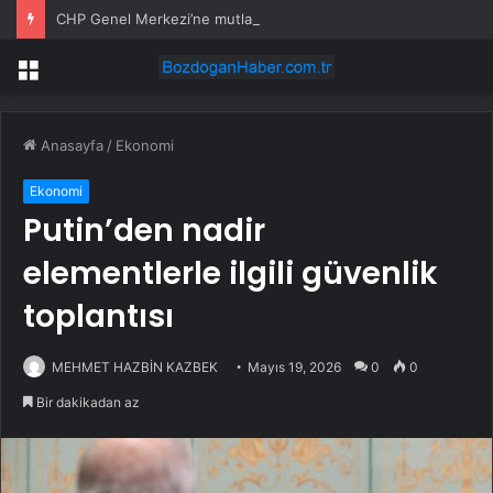
CHP Genel Merkezi’ne mutlak butlan tebliği haftaya ertelendi
Menü
Anasayfa
/
Ekonomi
Ekonomi
Putin’den nadir
elementlerle ilgili güvenlik
toplantısı
MEHMET HAZBİN KAZBEK
Mayıs 19, 2026
0
0
Bir dakikadan az