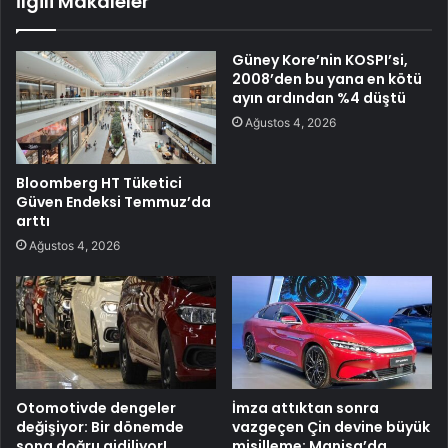
İlgili Makaleler
Güney Kore’nin KOSPI’si,
2008’den bu yana en kötü
ayın ardından %4 düştü
Ağustos 4, 2026
Bloomberg HT Tüketici
Güven Endeksi Temmuz’da
arttı
Ağustos 4, 2026
Otomotivde dengeler
İmza attıktan sonra
değişiyor: Bir dönemde
vazgeçen Çin devine büyük
sona doğru gidiliyor!
misilleme: Manisa’da