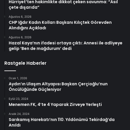
Hürriyet’ten hakimlikte dikkat çeken savunma: “Asıl
çete dışarıda”
Ağustos 6, 2026
CHP Iğdır Kadın Kolları Başkanı Kılıçtek Görevden
Alındığını Açıkladı
Ağustos 6, 2026
Hazal Kaya’nın ifadesi ortaya çıktı: Annesi ile adliyeye
gelip ‘Ben de mağdurum’ dedi
Rastgele Haberler
Ocak 1, 2026
Aydın’ın Ulaşım Altyapısı Başkan Çerçioğlu’nun
Öncülüğünde Güçleniyor
Eylül 23, 2024
Menemen FK, 4’te 4 Yaparak Zirveye Yerleşti
Aralık 24, 2024
Sarıkamış Harekatı’nın 110. Yıldönümü Tekirdağ’da
Anıldı