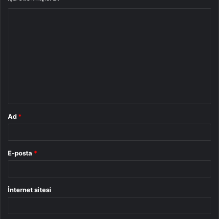
Y
o
r
u
m
*
Ad
*
E-posta
*
İnternet sitesi