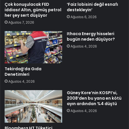
Çok konuşulacak FED
‘Faiz lobisini değil esnafı
iddiası! Altın, gümüş petrol
destekleyin’
her şey sert düşüyor
Ağustos 6, 2026
Ağustos 7, 2026
Ithaca Energy hisseleri
bugün neden düşüyor?
Ağustos 4, 2026
Tekirdağ’da Gıda
Denetimleri
Ağustos 4, 2026
Güney Kore’nin KOSPI’si,
2008’den bu yana en kötü
ayın ardından %4 düştü
Ağustos 4, 2026
Bloomberg HT Tüketici