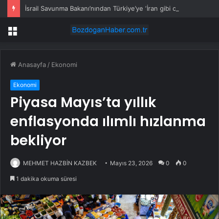
İsrail Savunma Bakanı’nından Türkiye’ye ‘İran gibi olmayın’ tehdidi
Menü
Anasayfa
/
Ekonomi
Ekonomi
Piyasa Mayıs’ta yıllık
enflasyonda ılımlı hızlanma
bekliyor
MEHMET HAZBİN KAZBEK
Mayıs 23, 2026
0
0
1 dakika okuma süresi