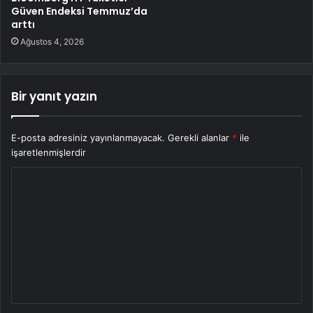
Güven Endeksi Temmuz’da
arttı
Ağustos 4, 2026
Bir yanıt yazın
E-posta adresiniz yayınlanmayacak.
Gerekli alanlar
*
ile
işaretlenmişlerdir
Y
o
r
u
m
*