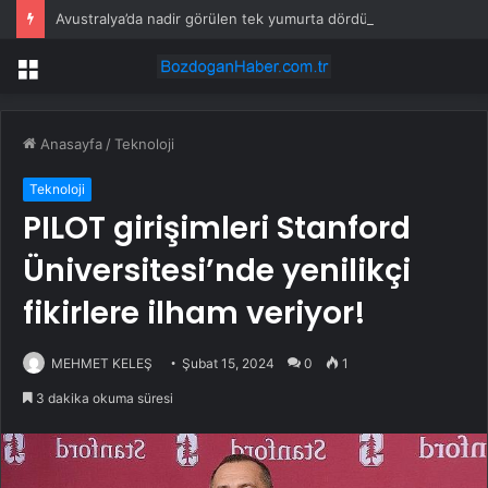
Avustralya’da nadir görülen tek yumurta dördüzleri dünyaya geldi
Menü
Anasayfa
/
Teknoloji
Teknoloji
PILOT girişimleri Stanford
Üniversitesi’nde yenilikçi
fikirlere ilham veriyor!
MEHMET KELEŞ
Şubat 15, 2024
0
1
3 dakika okuma süresi