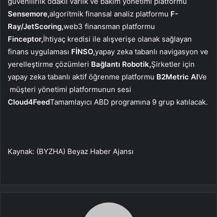
güvenilirlik odaklı varlık ve bakım yönetimi platformu
Sensemore,
algoritmik finansal analiz platformu
F-
Ray/JetScoring,
web3 finansman platformu
Finceptor,
İhtiyaç kredisi ile alışverişe olanak sağlayan
finans uygulaması
FİNSO,
yapay zeka tabanlı navigasyon ve
yerelleştirme çözümleri
Bağlantı Robotik,
Şirketler için
yapay zeka tabanlı aktif öğrenme platformu
B2Metric AI
Ve
müşteri yönetimi platformunun sesi
Cloud4Feed
Tamamlayıcı ABD programına 9 grup katılacak.
Kaynak: (BYZHA) Beyaz Haber Ajansı