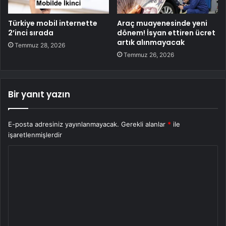
Türkiye mobil internette
Araç muayenesinde yeni
2’inci sırada
dönem! İsyan ettiren ücret
artık alınmayacak
Temmuz 28, 2026
Temmuz 26, 2026
Bir yanıt yazın
E-posta adresiniz yayınlanmayacak.
Gerekli alanlar
*
ile
işaretlenmişlerdir
Y
o
r
u
m