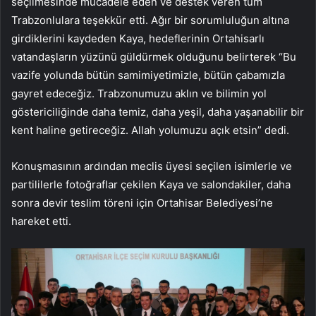
seçilmesinde mücadele eden ve destek veren tüm
Trabzonlulara teşekkür etti. Ağır bir sorumluluğun altına
girdiklerini kaydeden Kaya, hedeflerinin Ortahisarlı
vatandaşların yüzünü güldürmek olduğunu belirterek “Bu
vazife yolunda bütün samimiyetimizle, bütün çabamızla
gayret edeceğiz. Trabzonumuzu aklın ve bilimin yol
göstericiliğinde daha temiz, daha yeşil, daha yaşanabilir bir
kent haline getireceğiz. Allah yolumuzu açık etsin” dedi.
Konuşmasının ardından meclis üyesi seçilen isimlerle ve
partililerle fotoğraflar çekilen Kaya ve salondakiler, daha
sonra devir teslim töreni için Ortahisar Belediyesi’ne
hareket etti.