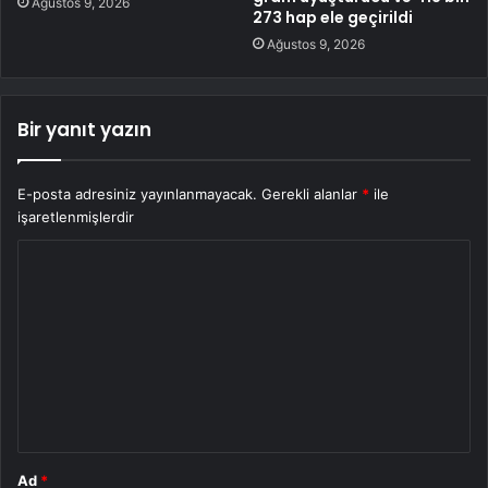
Ağustos 9, 2026
273 hap ele geçirildi
Ağustos 9, 2026
Bir yanıt yazın
E-posta adresiniz yayınlanmayacak.
Gerekli alanlar
*
ile
işaretlenmişlerdir
Y
o
r
u
m
*
Ad
*