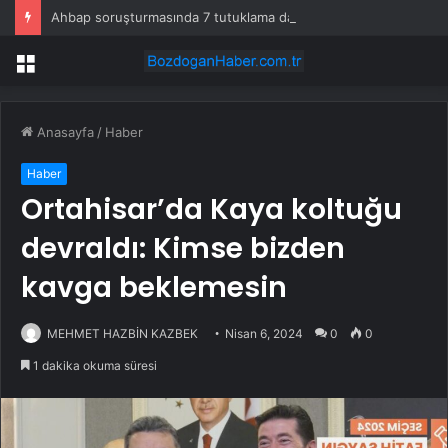
Ahbap soruşturmasında 7 tutuklama daha
Menü
Anasayfa
/
Haber
Haber
Ortahisar’da Kaya koltuğu
devraldı: Kimse bizden
kavga beklemesin
MEHMET HAZBİN KAZBEK
Nisan 6, 2024
0
0
1 dakika okuma süresi