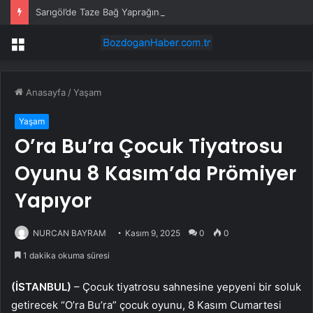
Sarıgöl’de Taze Bağ Yaprağına Yoğun İlgi
Menü
Anasayfa
/
Yaşam
Yaşam
O’ra Bu’ra Çocuk Tiyatrosu
Oyunu 8 Kasım’da Prömiyer
Yapıyor
NURCAN BAYRAM
Kasım 9, 2025
0
0
1 dakika okuma süresi
(İSTANBUL)
– Çocuk tiyatrosu sahnesine yepyeni bir soluk
getirecek “O’ra Bu’ra” çocuk oyunu, 8 Kasım Cumartesi