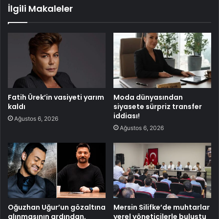
İlgili Makaleler
Fatih Ürek’in vasiyeti yarım
Moda dünyasından
kaldı
siyasete sürpriz transfer
iddiası!
Ağustos 6, 2026
Ağustos 6, 2026
Oğuzhan Uğur’un gözaltına
Mersin Silifke’de muhtarlar
alınmasının ardından,
yerel yöneticilerle buluştu