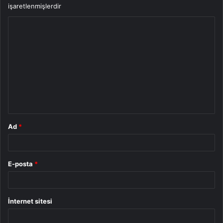
işaretlenmişlerdir
Y
o
r
u
m
*
Ad
*
E-posta
*
İnternet sitesi