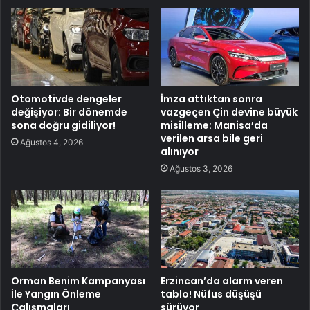
Otomotivde dengeler
İmza attıktan sonra
değişiyor: Bir dönemde
vazgeçen Çin devine büyük
sona doğru gidiliyor!
misilleme: Manisa’da
verilen arsa bile geri
Ağustos 4, 2026
alınıyor
Ağustos 3, 2026
Orman Benim Kampanyası
Erzincan’da alarm veren
İle Yangın Önleme
tablo! Nüfus düşüşü
Çalışmaları
sürüyor