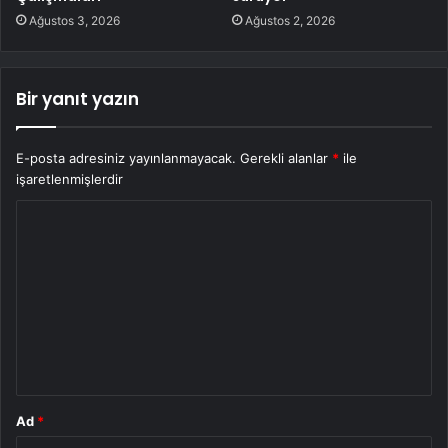
Ağustos 3, 2026
Ağustos 2, 2026
Bir yanıt yazın
E-posta adresiniz yayınlanmayacak.
Gerekli alanlar
*
ile
işaretlenmişlerdir
Y
o
r
u
m
*
Ad
*