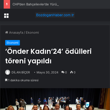
CHP’den Bahçelievler’de Yürüyüş
Menü
Anasayfa
/
Ekonomi
Ekonomi
‘Önder Kadın’24’ ödülleri
töreni yapıldı
DİLAN BİÇER
Mayıs 30, 2024
0
0
1 dakika okuma süresi