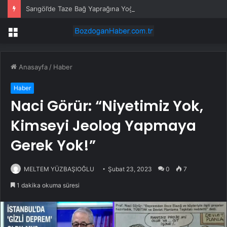
Sarıgöl’de Taze Bağ Yaprağına Yoğun İlgi
Menü
Anasayfa
/
Haber
Haber
Naci Görür: “Niyetimiz Yok,
Kimseyi Jeolog Yapmaya
Gerek Yok!”
MELTEM YÜZBAŞIOĞLU
Şubat 23, 2023
0
7
1 dakika okuma süresi