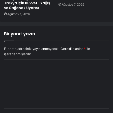
Trakya İçin Kuvvetli Yağış
Ağustos 7, 2026
ve Sağanak Uyarısı
Ağustos 7, 2026
Bir yanıt yazın
E-posta adresiniz yayınlanmayacak.
Gerekli alanlar
*
ile
işaretlenmişlerdir
Y
o
r
u
m
*