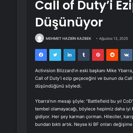
Call of Duty’i E
Düşünüyor
MEHMET HAZBİN KAZBEK
Ağustos 13, 2025
Facebook
Twitter
LinkedIn
Tumblr
Pinterest
Reddit
Activision Blizzard’ın eski başkanı Mike Ybarra, 
Call of Duty’i ezip geçeceğini ve bunun da Call
düşündüğünü söyledi.
Ybarra’nın mesajı şöyle: “Battlefield bu yıl Co
tembel olamayacağı, böylece hepimiz daha iyi F
gidiyor. Her şey karman çorman. Hileciler, karı
bundan bıktı artık. Neyse ki BF onları değişime