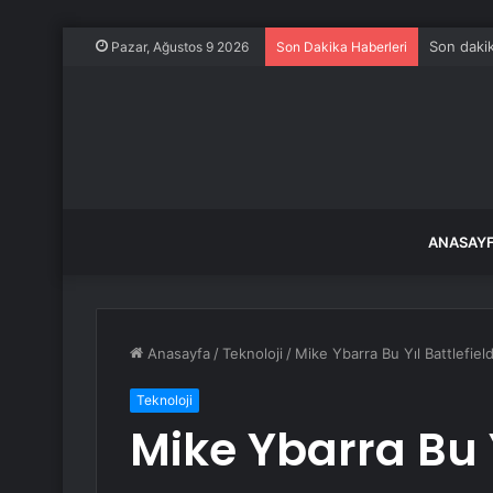
Son dakik
Pazar, Ağustos 9 2026
Son Dakika Haberleri
ANASAY
Anasayfa
/
Teknoloji
/
Mike Ybarra Bu Yıl Battlefiel
Teknoloji
Mike Ybarra Bu Y