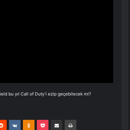
eld bu yıl Call of Duty’i ezip geçebilecek mi?
erest
Reddit
VKontakte
Odnoklassniki
Pocket
E-Posta ile paylaş
Yazdır