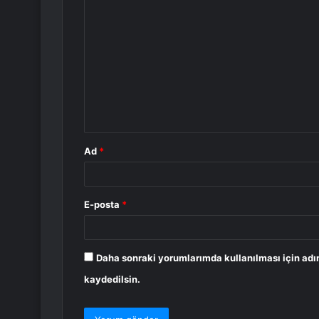
Y
o
r
u
m
*
Ad
*
E-posta
*
Daha sonraki yorumlarımda kullanılması için adı
kaydedilsin.