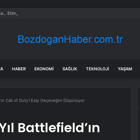
a… Etimesgut Belediye Başkanı Erdal Beşikçioğlu tutuklandı
FA
HABER
EKONOMI
SAĞLIK
TEKNOLOJI
YAŞAM
d’ın Call of Duty’i Ezip Geçeceğini Düşünüyor
ıl Battlefield’ın