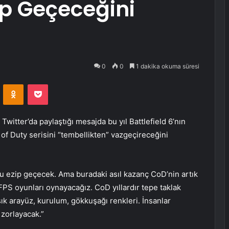
zip Geçeceğini
0
0
1 dakika okuma süresi
VKontakte
Odnoklassniki
Pocket
Twitter’da paylaştığı mesajda bu yıl Battlefield 6’nın
 of Duty serisini “tembellikten” vazgeçireceğini
D’u ezip geçecek. Ama buradaki asıl kazanç CoD’nin artık
PS oyunları oynayacağız. CoD yıllardır tepe taklak
şık arayüz, kurulum, gökkuşağı renkleri. İnsanlar
 zorlayacak.”