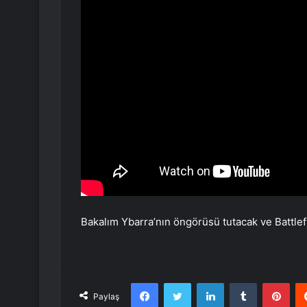
Bakalım Ybarra’nın öngörüsü tutacak ve Battlefi
Facebook
Twitter
LinkedIn
Tumblr
Pint
Paylaş