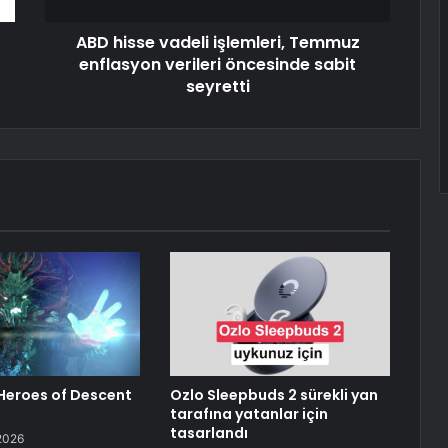
ABD hisse vadeli işlemleri, Temmuz
enflasyon verileri öncesinde sabit
seyretti
 Heroes of Descent
Ozlo Sleepbuds 2 sürekli yan
tarafına yatanlar için
tasarlandı
2026