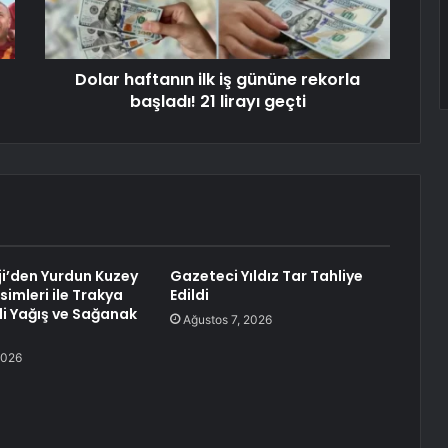
Dolar haftanın ilk iş gününe rekorla
başladı! 21 lirayı geçti
i’den Yurdun Kuzey
Gazeteci Yıldız Tar Tahliye
imleri ile Trakya
Edildi
li Yağış ve Sağanak
Ağustos 7, 2026
2026