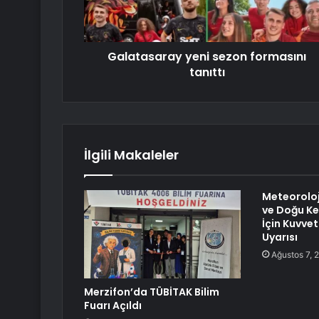
Galatasaray yeni sezon formasını
tanıttı
İlgili Makaleler
Meteoroloj
ve Doğu Kes
İçin Kuvvet
Uyarısı
Ağustos 7, 
Merzifon’da TÜBİTAK Bilim
Fuarı Açıldı