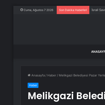
İsrail Sa
Cuma, Ağustos 7 2026
Son Dakika Haberleri
ANASAY
Anasayfa
/
Haber
/
Melikgazi Belediyesi Pazar Yerl
Haber
Melikgazi Beled