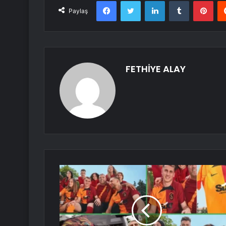
Facebook
Twitter
LinkedIn
Tumblr
Pint
Paylaş
FETHİYE ALAY