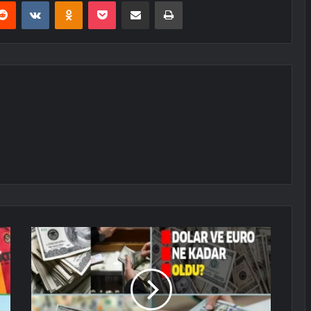
erest
Reddit
VKontakte
Odnoklassniki
Pocket
E-Posta ile paylaş
Yazdır