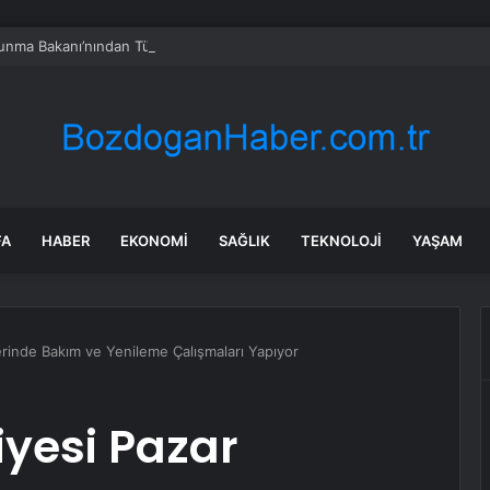
vunma Bakanı’nından Türkiye’ye ‘İran gibi olmayın’ tehdidi
FA
HABER
EKONOMI
SAĞLIK
TEKNOLOJI
YAŞAM
erinde Bakım ve Yenileme Çalışmaları Yapıyor
iyesi Pazar