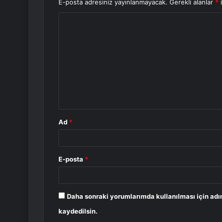
E-posta adresiniz yayınlanmayacak.
Gerekli alanlar
*
i
Y
o
r
u
m
*
Ad
*
E-posta
*
Daha sonraki yorumlarımda kullanılması için adı
kaydedilsin.