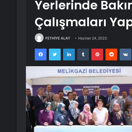
Yerlerinde Bak
Çalışmaları Yap
FETHİYE ALAY
Haziran 24, 2023
Facebook
Twitter
LinkedIn
Tumblr
Pinterest
Reddit