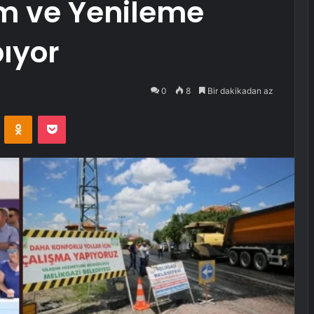
ım ve Yenileme
ıyor
0
8
Bir dakikadan az
VKontakte
Odnoklassniki
Pocket