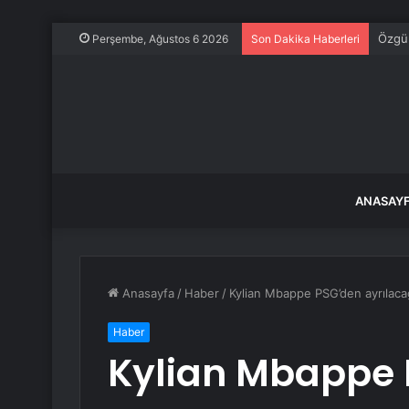
Özgü
Perşembe, Ağustos 6 2026
Son Dakika Haberleri
ANASAY
Anasayfa
/
Haber
/
Kylian Mbappe PSG’den ayrılaca
Haber
Kylian Mbappe 