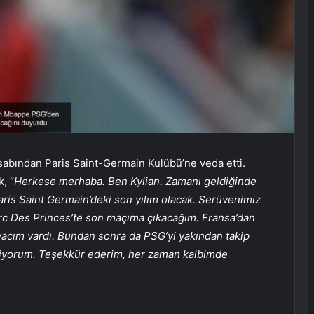
abından Paris Saint-Germain Kulübü’ne veda etti.
, “
Herkese merhaba. Ben Kylian. Zamanı geldiğinde
aris Saint Germain’deki son yılım olacak. Serüvenimiz
rc Des Princes’te son maçıma çıkacağım. Fransa’dan
yacım vardı. Bundan sonra da PSG’yi yakından takip
yorum. Teşekkür ederim, her zaman kalbimde