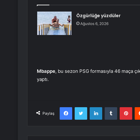
Özgürlüğe yüzdüler
Ağustos 6, 2026
Mbappe
, bu sezon PSG formasıyla 46 maça çıka
yaptı.
Facebook
Twitter
LinkedIn
Tumblr
Pint
Paylaş