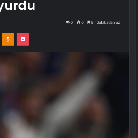
uyurdu
0
0
Bir dakikadan az
VKontakte
Odnoklassniki
Pocket