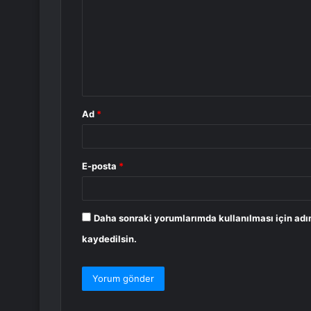
r
u
m
*
Ad
*
E-posta
*
Daha sonraki yorumlarımda kullanılması için adı
kaydedilsin.