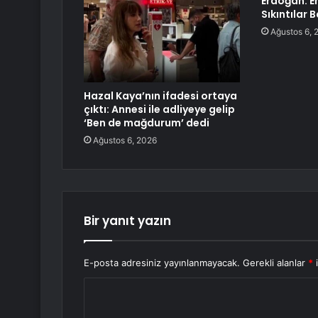
Erdoğan: E
Sıkıntılar 
Ağustos 6, 
Hazal Kaya’nın ifadesi ortaya
çıktı: Annesi ile adliyeye gelip
‘Ben de mağdurum’ dedi
Ağustos 6, 2026
Bir yanıt yazın
E-posta adresiniz yayınlanmayacak.
Gerekli alanlar
*
i
Y
o