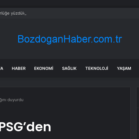
rlüğe yüzdüler
FA
HABER
EKONOMI
SAĞLIK
TEKNOLOJI
YAŞAM
ğını duyurdu
PSG’den