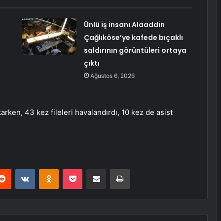
Ünlü iş insanı Alaaddin
Çağlıköse’ye kafede bıçaklı
saldırının görüntüleri ortaya
çıktı
Ağustos 6, 2026
rken, 43 kez fileleri havalandırdı, 10 kez de asist
erest
Reddit
VKontakte
Odnoklassniki
Pocket
E-Posta ile paylaş
Yazdır