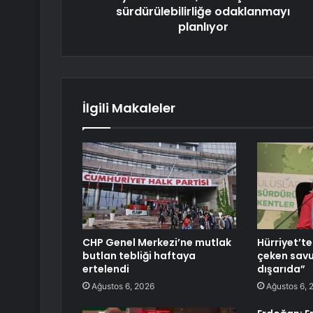
sürdürülebilirliğe odaklanmayı
planlıyor
İlgili Makaleler
CHP Genel Merkezi’ne mutlak
Hürriyet’te
butlan tebliği haftaya
çeken savu
ertelendi
dışarıda”
Ağustos 6, 2026
Ağustos 6, 