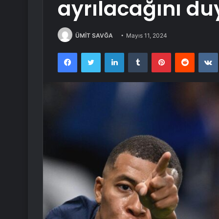
ayrılacağını d
ÜMİT SAVĞA
Mayıs 11, 2024
Facebook
Twitter
LinkedIn
Tumblr
Pinterest
Reddit