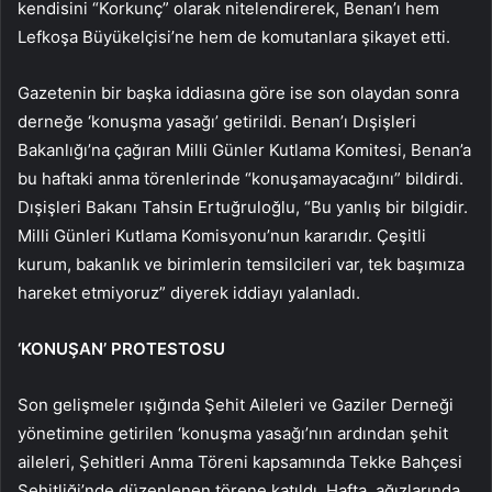
kendisini “Korkunç” olarak nitelendirerek, Benan’ı hem
Lefkoşa Büyükelçisi’ne hem de komutanlara şikayet etti.
Gazetenin bir başka iddiasına göre ise son olaydan sonra
derneğe ‘konuşma yasağı’ getirildi. Benan’ı Dışişleri
Bakanlığı’na çağıran Milli Günler Kutlama Komitesi, Benan’a
bu haftaki anma törenlerinde “konuşamayacağını” bildirdi.
Dışişleri Bakanı Tahsin Ertuğruloğlu, “Bu yanlış bir bilgidir.
Milli Günleri Kutlama Komisyonu’nun kararıdır. Çeşitli
kurum, bakanlık ve birimlerin temsilcileri var, tek başımıza
hareket etmiyoruz” diyerek iddiayı yalanladı.
‘KONUŞAN’ PROTESTOSU
Son gelişmeler ışığında Şehit Aileleri ve Gaziler Derneği
yönetimine getirilen ‘konuşma yasağı’nın ardından şehit
aileleri, Şehitleri Anma Töreni kapsamında Tekke Bahçesi
Şehitliği’nde düzenlenen törene katıldı. Hafta, ağızlarında