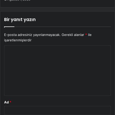
Bir yanıt yazın
E-posta adresiniz yayınlanmayacak.
Gerekli alanlar
*
ile
işaretlenmişlerdir
Y
o
r
u
m
*
Ad
*