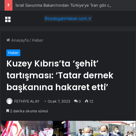
İsrail Savunma Bakanı’nından Türkiye’ye ‘İran gibi olmayın’ tehdidi
Menü
Anasayfa
/
Haber
Haber
Kuzey Kıbrıs’ta ‘şehit’
tartışması: ‘Tatar dernek
başkanına hakaret etti’
FETHİYE ALAY
Ocak 7, 2023
0
12
2 dakika okuma süresi