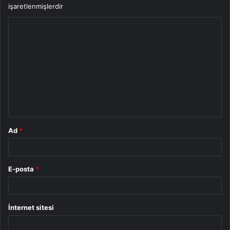
işaretlenmişlerdir
Y
o
r
u
m
*
Ad
*
E-posta
*
İnternet sitesi