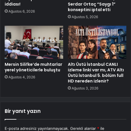
iddiası!
Serdar Ortaç “Saygı 1”
konseptini iptal etti
Ağustos 6, 2026
Ağustos 5, 2026
Mersin Silifke’de muhtarlar
Altı Üstü İstanbul CANLI
yerel yöneticilerle buluştu
izleme linki var mı, ATV Altı
Üstü İstanbul 5. bölüm full
Ağustos 4, 2026
HD nereden izlenir?
Ağustos 3, 2026
Bir yanıt yazın
E-posta adresiniz yayınlanmayacak.
Gerekli alanlar
*
ile