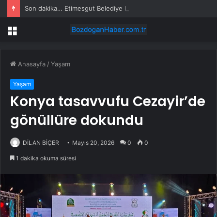
Son dakika… Etimesgut Belediye Başkanı Erdal Beşikçioğlu tutuklandı
Menü
Anasayfa
/
Yaşam
Yaşam
Konya tasavvufu Cezayir’de
gönüllüre dokundu
DİLAN BİÇER
Mayıs 20, 2026
0
0
1 dakika okuma süresi