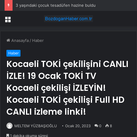
3 yaşındaki çocuk tesadüfen hazine buldu
Menü
Anasayfa
/
Haber
Haber
Kocaeli TOKİ çekilişini CANLI
İZLE! 19 Ocak TOKİ TV
Kocaeli çekilişi İZLEYİN!
Kocaeli TOKİ çekilişi Full HD
CANLI izleme linki!
MELTEM YÜZBAŞIOĞLU
Ocak 20, 2023
0
8
1 dakika okuma süresi