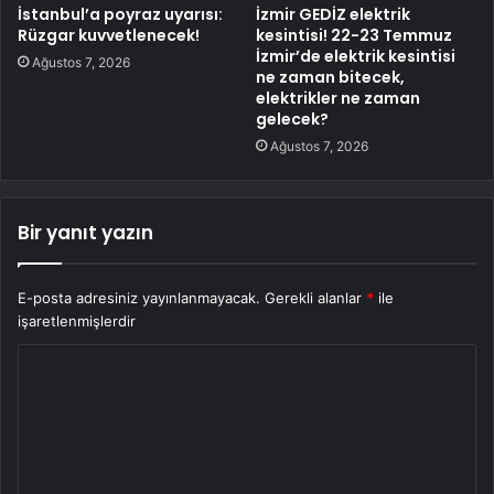
İstanbul’a poyraz uyarısı:
İzmir GEDİZ elektrik
Rüzgar kuvvetlenecek!
kesintisi! 22-23 Temmuz
İzmir’de elektrik kesintisi
Ağustos 7, 2026
ne zaman bitecek,
elektrikler ne zaman
gelecek?
Ağustos 7, 2026
Bir yanıt yazın
E-posta adresiniz yayınlanmayacak.
Gerekli alanlar
*
ile
işaretlenmişlerdir
Y
o
r
u
m