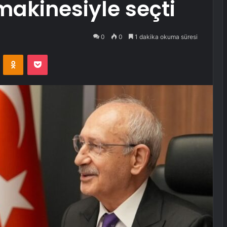
makinesiyle seçti
0
0
1 dakika okuma süresi
VKontakte
Odnoklassniki
Pocket