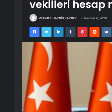
vekilleri hesap 
MEHMET HAZBİN KAZBEK
Temmuz 6, 2026
Facebook
Twitter
LinkedIn
Tumblr
Pinterest
Reddit