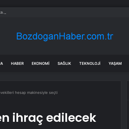
a… Etimesgut Belediye Başkanı Erdal Beşikçioğlu tutuklandı
FA
HABER
EKONOMI
SAĞLIK
TEKNOLOJI
YAŞAM
ekilleri hesap makinesiyle seçti
 ihraç edilecek