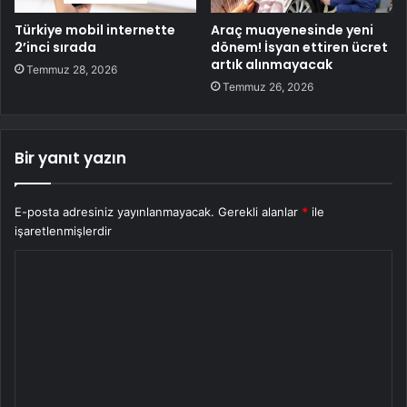
Türkiye mobil internette
Araç muayenesinde yeni
2’inci sırada
dönem! İsyan ettiren ücret
artık alınmayacak
Temmuz 28, 2026
Temmuz 26, 2026
Bir yanıt yazın
E-posta adresiniz yayınlanmayacak.
Gerekli alanlar
*
ile
işaretlenmişlerdir
Y
o
r
u
m
*