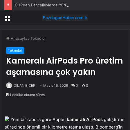
CHP’den Bahçelievler’de Yürüyüş
Menü
Anasayfa
/
Teknoloji
Teknoloji
Kameralı AirPods Pro üretim
aşamasına çok yakın
DİLAN BİÇER
Mayıs 16, 2026
0
0
1 dakika okuma süresi
Yeni bir rapora göre Apple,
kameralı AirPods
geliştirme
sürecinde önemli bir kilometre taşına ulaştı. Bloomberg’in