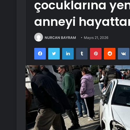
çocuklarına ye
anneyi hayatta
NURCAN BAYRAM
Mayıs 21, 2026
Facebook
Twitter
LinkedIn
Tumblr
Pinterest
Reddit