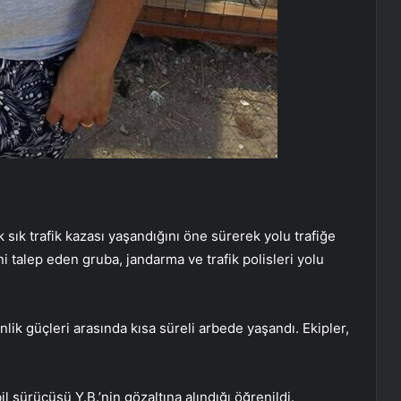
 sık trafik kazası yaşandığını öne sürerek yolu trafiğe
i talep eden gruba, jandarma ve trafik polisleri yolu
lik güçleri arasında kısa süreli arbede yaşandı. Ekipler,
l sürücüsü Y.B.’nin gözaltına alındığı öğrenildi.