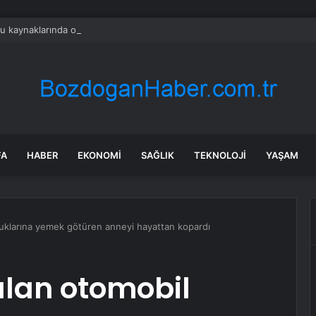
u kaynaklarında ortak koruma seferberliği
FA
HABER
EKONOMI
SAĞLIK
TEKNOLOJI
YAŞAM
cuklarına yemek götüren anneyi hayattan kopardı
ulan otomobil