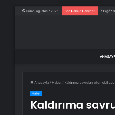
Kırkgöz s
Cuma, Ağustos 7 2026
Son Dakika Haberleri
ANASAY
Anasayfa
/
Haber
/
Kaldırıma savrulan otomobil ço
Haber
Kaldırıma savr