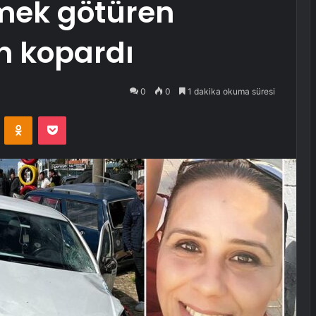
mek götüren
n kopardı
0
0
1 dakika okuma süresi
VKontakte
Odnoklassniki
Pocket