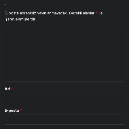
E-posta adresiniz yayınlanmayacak.
Gerekli alanlar
*
ile
işaretlenmişlerdir
Y
o
r
u
m
*
Ad
*
E-posta
*