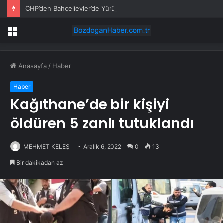
CHP’den Bahçelievler’de Yürüyüş
Menü
Anasayfa
/
Haber
Haber
Kağıthane’de bir kişiyi
öldüren 5 zanlı tutuklandı
MEHMET KELEŞ
Aralık 6, 2022
0
13
Bir dakikadan az