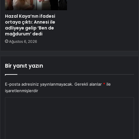
Hazal Kaya’nın ifadesi
ortaya çıktı: Annesi ile
adliyeye gelip ‘Ben de
mağdurum’ dedi
Ağustos 6, 2026
Bir yanıt yazın
E-posta adresiniz yayınlanmayacak.
Gerekli alanlar
*
ile
işaretlenmişlerdir
Y
o
r
u