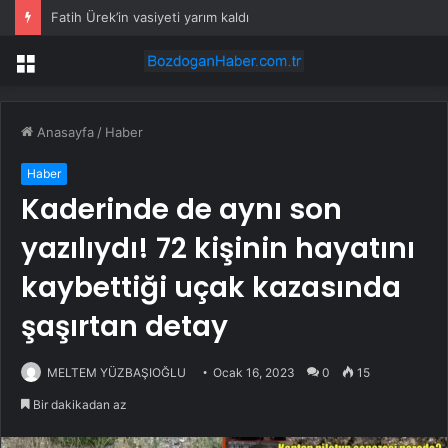
Fatih Ürek’in vasiyeti yarım kaldı
Menü
Anasayfa
/
Haber
Haber
Kaderinde de aynı son
yazılıydı! 72 kişinin hayatını
kaybettiği uçak kazasında
şaşırtan detay
MELTEM YÜZBAŞIOĞLU
Ocak 16, 2023
0
15
Bir dakikadan az