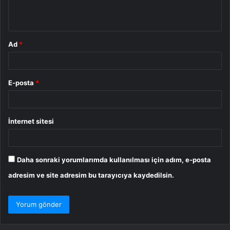
m
*
Ad
*
E-posta
*
İnternet sitesi
Daha sonraki yorumlarımda kullanılması için adım, e-posta
adresim ve site adresim bu tarayıcıya kaydedilsin.