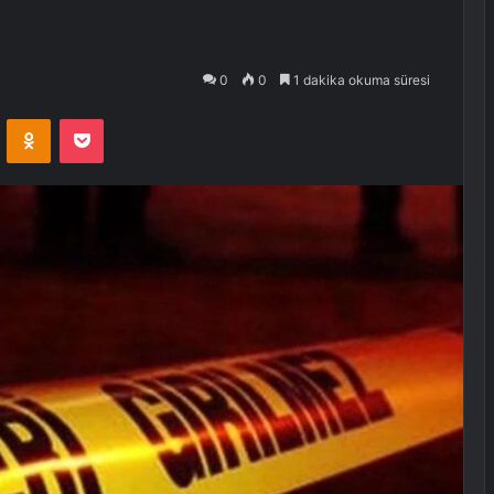
0
0
1 dakika okuma süresi
VKontakte
Odnoklassniki
Pocket