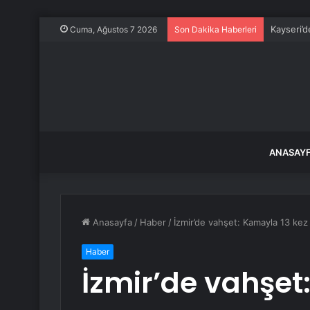
Kayseri’
Cuma, Ağustos 7 2026
Son Dakika Haberleri
ANASAY
Anasayfa
/
Haber
/
İzmir’de vahşet: Kamayla 13 kez 
Haber
İzmir’de vahşet