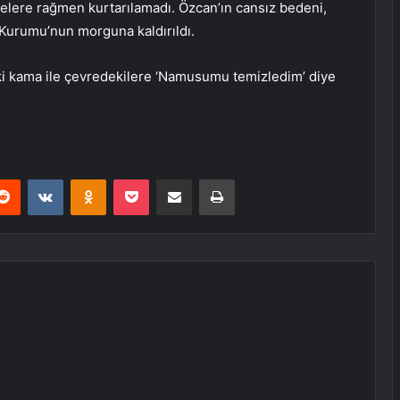
elere rağmen kurtarılamadı. Özcan’ın cansız bedeni,
 Kurumu’nun morguna kaldırıldı.
eki kama ile çevredekilere ‘Namusumu temizledim’ diye
erest
Reddit
VKontakte
Odnoklassniki
Pocket
E-Posta ile paylaş
Yazdır