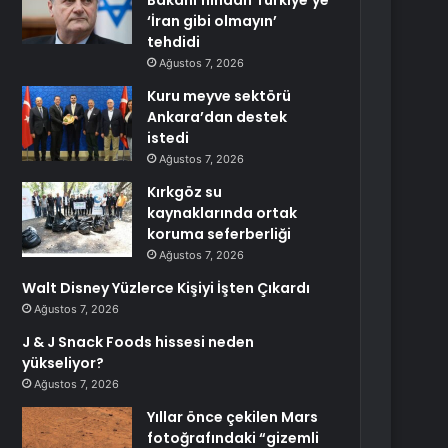
Bakanı’nından Türkiye’ye
‘İran gibi olmayın’
tehdidi
Ağustos 7, 2026
Kuru meyve sektörü
Ankara’dan destek
istedi
Ağustos 7, 2026
Kırkgöz su
kaynaklarında ortak
koruma seferberliği
Ağustos 7, 2026
Walt Disney Yüzlerce Kişiyi İşten Çıkardı
Ağustos 7, 2026
J & J Snack Foods hissesi neden
yükseliyor?
Ağustos 7, 2026
Yıllar önce çekilen Mars
fotoğrafındaki “gizemli