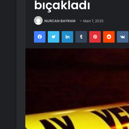
bıçakladı
NURCAN BAYRAM
Mart 7, 2025
Facebook
Twitter
LinkedIn
Tumblr
Pinterest
Reddit