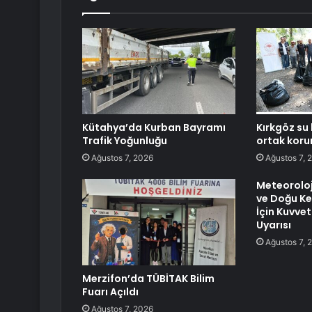
Kütahya’da Kurban Bayramı
Kırkgöz su
Trafik Yoğunluğu
ortak koru
Ağustos 7, 2026
Ağustos 7, 
Meteoroloj
ve Doğu Kes
İçin Kuvvet
Uyarısı
Ağustos 7, 
Merzifon’da TÜBİTAK Bilim
Fuarı Açıldı
Ağustos 7, 2026