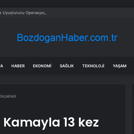
de Uyuşturucu Operasyonu: 9 Kilo Metamfetamin Ele Geçirildi
FA
HABER
EKONOMI
SAĞLIK
TEKNOLOJI
YAŞAM
bıçakladı
: Kamayla 13 kez