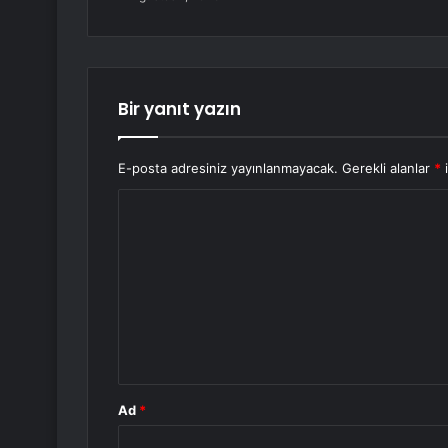
Bir yanıt yazın
E-posta adresiniz yayınlanmayacak.
Gerekli alanlar
*
i
Y
o
r
u
m
*
Ad
*