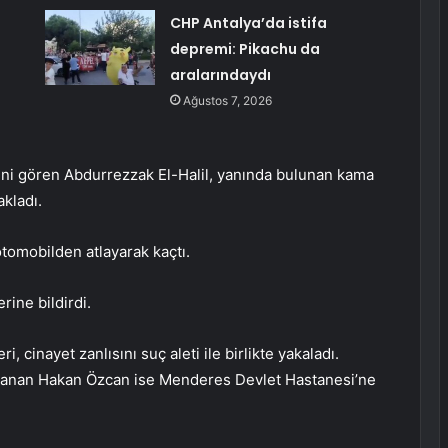
CHP Antalya’da istifa
depremi: Pikachu da
aralarındaydı
Ağustos 7, 2026
ni gören Abdurrezzak El-Halil, yanında bulunan kama
akladı.
otomobilden atlayarak kaçtı.
ine bildirdi.
, cinayet zanlısını suç aleti ile birlikte yakaladı.
alanan Hakan Özcan ise Menderes Devlet Hastanesi’ne