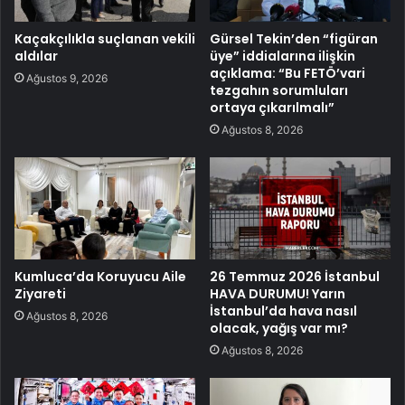
Kaçakçılıkla suçlanan vekili
Gürsel Tekin’den “figüran
aldılar
üye” iddialarına ilişkin
açıklama: “Bu FETÖ’vari
Ağustos 9, 2026
tezgahın sorumluları
ortaya çıkarılmalı”
Ağustos 8, 2026
Kumluca’da Koruyucu Aile
26 Temmuz 2026 İstanbul
Ziyareti
HAVA DURUMU! Yarın
İstanbul’da hava nasıl
Ağustos 8, 2026
olacak, yağış var mı?
Ağustos 8, 2026