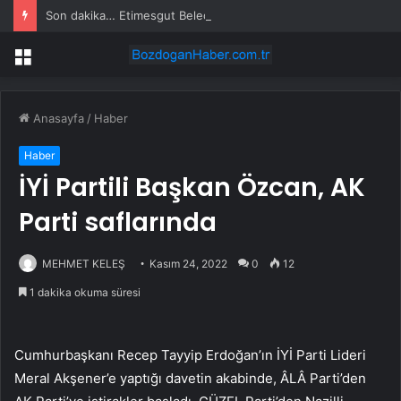
Son dakika… Etimesgut Belediye Başkanı Erdal Beşikçioğlu tutuklandı
Menü
Anasayfa
/
Haber
Haber
İYİ Partili Başkan Özcan, AK
Parti saflarında
MEHMET KELEŞ
Kasım 24, 2022
0
12
1 dakika okuma süresi
Cumhurbaşkanı Recep Tayyip Erdoğan’ın İYİ Parti Lideri
Meral Akşener’e yaptığı davetin akabinde, ÂLÂ Parti’den