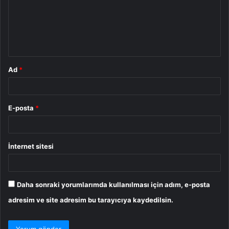
u
m
*
Ad
*
E-posta
*
İnternet sitesi
Daha sonraki yorumlarımda kullanılması için adım, e-posta
adresim ve site adresim bu tarayıcıya kaydedilsin.