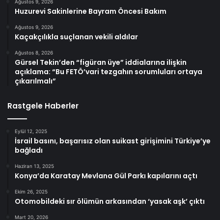
Ağustos 9, 2026
Huzurevi Sakinlerine Bayram Öncesi Bakım
Ağustos 9, 2026
Kaçakçılıkla suçlanan vekili aldılar
Ağustos 8, 2026
Gürsel Tekin’den “figüran üye” iddialarına ilişkin
açıklama: “Bu FETÖ’vari tezgahın sorumluları ortaya
çıkarılmalı”
Rastgele Haberler
Eylül 12, 2025
İsrail basını, başarısız olan suikast girişimini Türkiye’ye
bağladı
Haziran 13, 2025
Konya’da Karatay Mevlana Gül Parkı kapılarını açtı
Ekim 26, 2025
Otomobildeki sır ölümün arkasından ‘yasak aşk’ çıktı
Mart 20, 2026