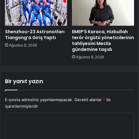
Shenzhou-23 Astronotları
EMEP’li Karaca, Hizbullah
Tiangong’a Giriş Yaptı
terör örgütü yöneticilerinin
tahliyesini Meclis
Ağustos 8, 2026
gündemine taşıdı
Ağustos 8, 2026
Bir yanıt yazın
E-posta adresiniz yayınlanmayacak.
Gerekli alanlar
*
ile
işaretlenmişlerdir
Y
o
r