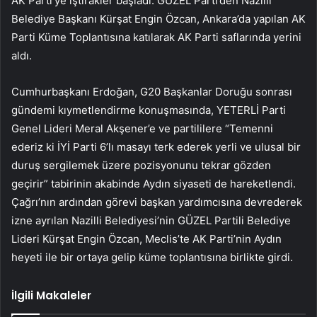
AK Parti’ye iştirakler başladı. GÜZEL Parti’den Nazilli
Belediye Başkanı Kürşat Engin Özcan, Ankara’da yapılan AK
Parti Küme Toplantısına katılarak AK Parti saflarında yerini
aldı.
Cumhurbaşkanı Erdoğan, G20 Başkanlar Doruğu sonrası
gündemi kıymetlendirme konuşmasında, YETERLİ Parti
Genel Lideri Meral Akşener’e ve partililere “Temenni
ederiz ki İYİ Parti 6’lı masayı terk ederek yerli ve ulusal bir
duruş sergilemek üzere pozisyonunu tekrar gözden
geçirir” tabirinin akabinde Aydın siyaseti de hareketlendi.
Çağrı’nın ardından görevi başkan yardımcısına devrederek
izne ayrılan Nazilli Belediyesi’nin GÜZEL Partili Belediye
Lideri Kürşat Engin Özcan, Meclis’te AK Parti’nin Aydın
heyeti ile bir ortaya gelip küme toplantısına birlikte girdi.
İlgili Makaleler